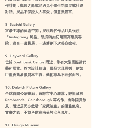
作計劃，觀展之餘或能遇見小學生功課展或社運
對話。展品不保證人人喜愛，但意義豐富。
8. Saatchi Gallery
富豪主導的藝術空間，展現現代作品且具強烈
「Instagram」風格。裝潢猶如切爾西高級美容
院，適合一邊賞展，一邊籌劃下次美容療程。
9. Hayward Gallery
位於 Southbank Centre 附近，常有大型國際當代
藝術展覽。館內設計粗獷，展品大且震撼，例如
巨型香蕉象徵資本主義。藝術非為不理解而設。
10. Dulwich Picture Gallery
全球首間公眾畫廊，遠離市中心塵囂，靜謐藏有 
Rembrandt、Gainsborough 等名作。走歐陸貴族
風，附近居民亦散發「家藏油畫」的優雅氣息。
賞畫之餘，不妨考慮在南倫敦安享晚年。
11. Design Museum