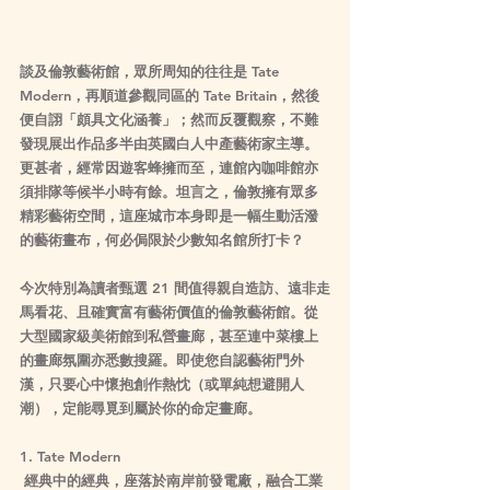
談及倫敦藝術館，眾所周知的往往是 Tate 
Modern，再順道參觀同區的 Tate Britain，然後
便自詡「頗具文化涵養」；然而反覆觀察，不難
發現展出作品多半由英國白人中產藝術家主導。
更甚者，經常因遊客蜂擁而至，連館內咖啡館亦
須排隊等候半小時有餘。坦言之，倫敦擁有眾多
精彩藝術空間，這座城市本身即是一幅生動活潑
的藝術畫布，何必侷限於少數知名館所打卡？
今次特別為讀者甄選 21 間值得親自造訪、遠非走
馬看花、且確實富有藝術價值的倫敦藝術館。從
大型國家級美術館到私營畫廊，甚至連中菜樓上
的畫廊氛圍亦悉數搜羅。即使您自認藝術門外
漢，只要心中懷抱創作熱忱（或單純想避開人
潮），定能尋覓到屬於你的命定畫廊。
1. Tate Modern
經典中的經典，座落於南岸前發電廠，融合工業