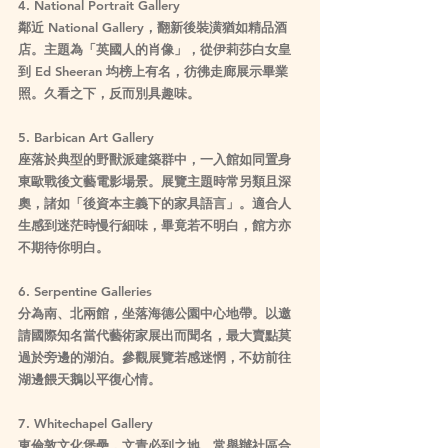
4. National Portrait Gallery
鄰近 National Gallery，翻新後裝潢猶如精品酒
店。主題為「英國人的肖像」，從伊莉莎白女皇
到 Ed Sheeran 均榜上有名，彷彿走廊展示畢業
照。久看之下，反而別具趣味。
5. Barbican Art Gallery
座落於典型的野獸派建築群中，一入館如同置身
東歐戰後文藝電影場景。展覽主題時常另類且深
奧，諸如「後資本主義下的家具語言」。適合人
生感到迷茫時慢行細味，畢竟若不明白，館方亦
不期待你明白。
6. Serpentine Galleries
分為南、北兩館，坐落海德公園中心地帶。以邀
請國際知名當代藝術家展出而聞名，最大賣點莫
過於旁邊的湖泊。參觀展覽若感迷惘，不妨前往
湖邊餵天鵝以平復心情。
7. Whitechapel Gallery
東倫敦文化堡壘，文青必到之地。常舉辦社區合