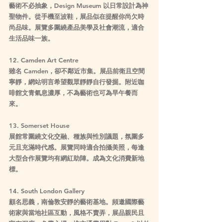
藝術不必抽象，Design Museum 以日常設計為神
聖物件。從手機至波鞋，展品似在提醒你尚欠時
尚品味。展覽多圍繞產品美學及社會潮流，適合
生活品味一族。
12. Camden Art Centre
雖名 Camden，卻不鄰近市集。展品前衛且空間
寧靜，網站明言希望觀眾靜靜自行發掘。附近咖
啡館文青氣息濃厚，不為藝術也可為早午餐而
來。
13. Somerset House
展館常圍繞文化交融、種族與性別議題，氛圍多
元且充滿時代感。展覽同時適合拍攝美照，每逢
大型合作展覽均有網紅助陣。成為文化消費新地
標。
14. South London Gallery
顧名思義，南倫敦安靜的藝術基地。頻邀國際藝
術家與當地社區互動，風格不賣弄，展品親民且