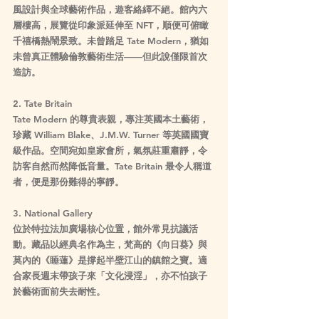
風設計與全球藝術作品，遊客絡繹不絕。館內六
層樓高，展覽從印象派延伸至 NFT，順便可俯瞰
千禧橋熱鬧景致。未曾踏足 Tate Modern，猶如
未曾真正體驗倫敦藝術生活——但此說僅限首次
造訪。
2. Tate Britain
Tate Modern 的尊貴表親，專注英國本土藝術，
珍藏 William Blake、J.M.W. Turner 等英國國寶
級作品。空間宛如皇家會所，氣氛莊重肅靜，令
訪客自然而然降低音量。Tate Britain 最令人稱道
者，便是那份難得的寧靜。
3. National Gallery
位於特拉法加廣場核心位置，館外常見抗議活
動。藏品以經典名作為主，梵高的《向日葵》與
莫內的《睡蓮》是撐起半壁江山的鎮館之寶。適
合家長週末帶孩子來「文化浸淫」，亦不怕孩子
於藝術面前失去耐性。