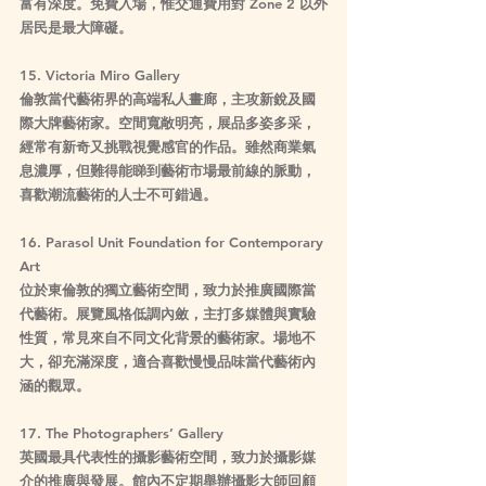
富有深度。免費入場，惟交通費用對 Zone 2 以外
居民是最大障礙。
15. Victoria Miro Gallery
倫敦當代藝術界的高端私人畫廊，主攻新銳及國
際大牌藝術家。空間寬敞明亮，展品多姿多采，
經常有新奇又挑戰視覺感官的作品。雖然商業氣
息濃厚，但難得能睇到藝術市場最前線的脈動，
喜歡潮流藝術的人士不可錯過。
16. Parasol Unit Foundation for Contemporary 
Art
位於東倫敦的獨立藝術空間，致力於推廣國際當
代藝術。展覽風格低調內斂，主打多媒體與實驗
性質，常見來自不同文化背景的藝術家。場地不
大，卻充滿深度，適合喜歡慢慢品味當代藝術內
涵的觀眾。
17. The Photographers’ Gallery
英國最具代表性的攝影藝術空間，致力於攝影媒
介的推廣與發展。館內不定期舉辦攝影大師回顧