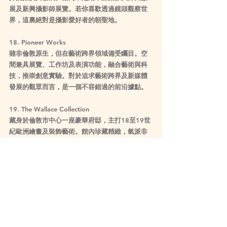
展及新興攝影師展覽。若你喜歡透過鏡頭觀察世
界，這裏絕對是攝影愛好者的朝聖地。
18. Pioneer Works
雖非倫敦原生，但在藝術跨界領域備受矚目。空
間兼具展覽、工作坊及表演功能，融合藝術與科
技，推崇創意實驗。對於追求藝術跨界及新媒體
發展的觀眾而言，是一個不容錯過的前沿據點。
19. The Wallace Collection
藏身於倫敦市中心一座豪華府邸，主打18至19世
紀歐洲繪畫及裝飾藝術。館內珍藏精緻，氣派非
凡，遊走於宮廷奢華與藝術收藏之間。喜歡古典
藝術與歷史氛圍的訪客，必定流連忘返。
20. Estorick Collection of Modern Italian Art
專注於現代義大利藝術，展出包括未來派大師的
作品。館藏獨特且少見，對於習慣英倫藝術主流
的觀眾，是一趟文化上的異國之旅。藝術與歷史
的結合，令人耳目一新。