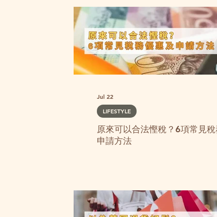
攻略｜不用
景點
Jul 22
LIFESTYLE
原來可以合法慳稅？6項常見稅
申請方法