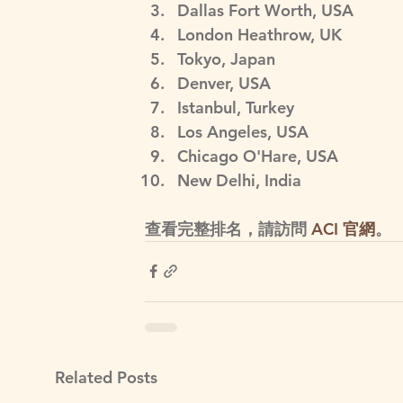
Dallas Fort Worth, USA
London Heathrow, UK
Tokyo, Japan
Denver, USA 
Istanbul, Turkey
Los Angeles, USA
Chicago O'Hare, USA
New Delhi, India 
查看完整排名，請訪問 
ACI 官網
。
Related Posts