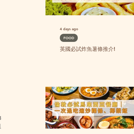
4 days ago
FOOD
英國必試炸魚薯條推介!
3
坦