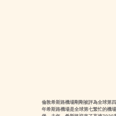
倫敦希斯路機場剛剛被評為全球第四繁
年希斯路機場是全球第七繁忙的機