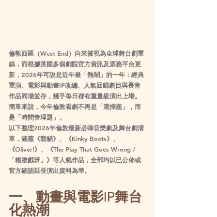
倫敦西區（West End）向來被視為全球舞台劇重
鎮，而根據英國多個劇院官方資訊及票務平台更
新，2026年可說是近年最「熱鬧」的一年：經典
重演、電影與動畫IP改編、人氣回歸劇目與長青
作品同場並存，幾乎每日都有重量級演出上場。
簡單來說，今年倫敦看劇不再是「選擇題」，而
是「時間管理題」。
以下整理2026年倫敦最新必睇音樂劇及舞台劇清
單，涵蓋《龍貓》、《Kinky Boots》、
《Oliver!》、《The Play That Goes Wrong / 
「糊塗戲班」》等人氣作品，全部均以已公佈或
官方確認延長演出資料為準。
一、動畫與電影IP舞台
化熱潮