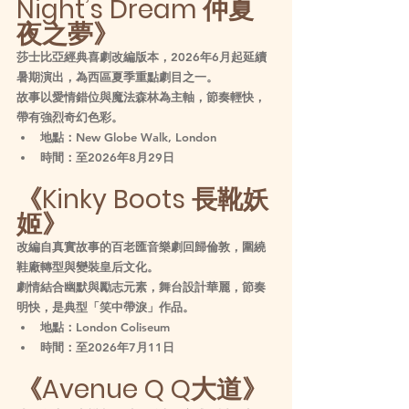
Night’s Dream 仲夏
夜之夢》
莎士比亞經典喜劇改編版本，2026年6月起延續
暑期演出，為西區夏季重點劇目之一。
故事以愛情錯位與魔法森林為主軸，節奏輕快，
帶有強烈奇幻色彩。
地點：New Globe Walk, London
時間：至2026年8月29日
《Kinky Boots 長靴妖
姬》
改編自真實故事的百老匯音樂劇回歸倫敦，圍繞
鞋廠轉型與變裝皇后文化。
劇情結合幽默與勵志元素，舞台設計華麗，節奏
明快，是典型「笑中帶淚」作品。
地點：London Coliseum
時間：至2026年7月11日
《Avenue Q Q大道》