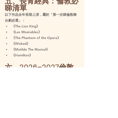
五、長青經典：倫敦必
睇清單
以下作品全年長期上演，屬於「第一次睇倫敦舞
台劇必選」：
《The Lion King》
《Les Misérables》
《The Phantom of the Opera》
《Wicked》
《Matilda The Musical》
《Hamilton》
六、2026–2027倫敦
舞台劇三大趨勢
1️⃣ IP改編全面爆發
電影、動畫及串流平台作品持續舞台化，觀眾熟
悉度大幅提升。
2️⃣ 舞台科技升級
高科技特效成為主流，特別係超自然、時空穿越
題材。