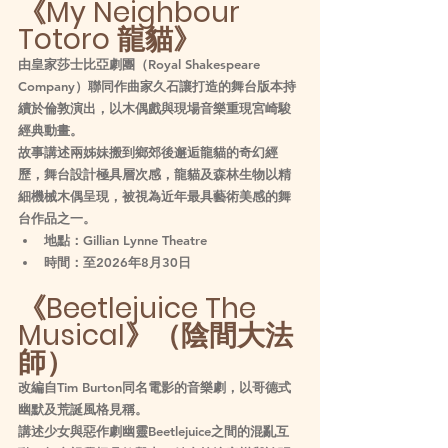
《My Neighbour 
Totoro 龍貓》
由皇家莎士比亞劇團（Royal Shakespeare 
Company）聯同作曲家久石讓打造的舞台版本持
續於倫敦演出，以木偶戲與現場音樂重現宮崎駿
經典動畫。
故事講述兩姊妹搬到鄉郊後邂逅龍貓的奇幻經
歷，舞台設計極具層次感，龍貓及森林生物以精
細機械木偶呈現，被視為近年最具藝術美感的舞
台作品之一。
地點：Gillian Lynne Theatre
時間：至2026年8月30日
《Beetlejuice The 
Musical》（陰間大法
師）
改編自Tim Burton同名電影的音樂劇，以哥德式
幽默及荒誕風格見稱。
講述少女與惡作劇幽靈Beetlejuice之間的混亂互