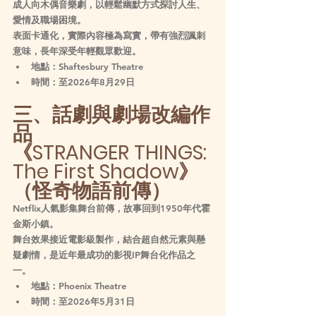
成人向木偶音樂劇，以輕鬆幽默方式探討人生、
愛情及職場困境。
表面卡通化，實際內容極為寫實，帶有強烈諷刺
意味，長年深受年輕觀眾歡迎。
地點：Shaftesbury Theatre
時間：至2026年8月29日
三、話劇與劇場改編作
品
《STRANGER THINGS: 
The First Shadow》
（怪奇物語前傳）
Netflix人氣影集舞台前傳，故事回到1950年代霍
金斯小鎮。
舞台效果接近電影級製作，結合超自然元素與懸
疑劇情，是近年最成功的影視IP舞台化作品之
一。
地點：Phoenix Theatre
時間：至2026年5月31日