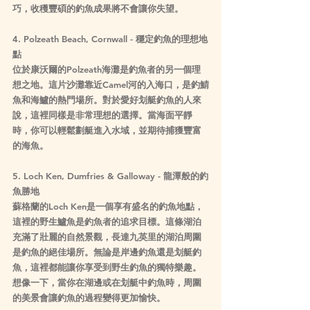
巧，收穫豐碩的釣魚成果將不會讓你失望。
4. Polzeath Beach, Cornwall - 穩定釣魚的理想地
點
位於康沃爾的Polzeath海灘是釣魚者的另一個理
想之地。這片沙灘靠近Camel河的入海口，是釣鯖
魚和海鱸的熱門場所。對於愛好划艇釣魚的人來
說，這裡同樣是非常理想的選擇。當海面平靜
時，你可以輕鬆劃艇進入水域，並期待捕獲豐富
的海魚。
5. Loch Ken, Dumfries & Galloway - 龍潭般的釣
魚勝地
蘇格蘭的Loch Ken是一個享有盛名的釣魚地點，
這裡的野生鱸魚是釣魚者的追求目標。這條湖泊
充滿了壯麗的自然景觀，長達九英里的湖泊周圍
是釣魚的絕佳場所。無論是岸邊釣魚還是划艇釣
魚，這裡都能讓你享受到野生釣魚的獨特樂趣。
想像一下，當你在湖邊或在划艇中釣魚時，周圍
的美景會讓釣魚的過程變得更加愉快。