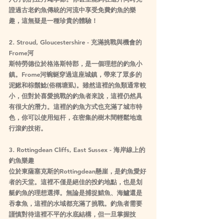
證過古老釣魚傳統的河流中享受免費釣魚的樂
趣，這無疑是一種珍貴的體驗！
2. Stroud, Gloucestershire - 充滿挑戰與機會的
Frome河
斯特勞德位於格洛斯特郡，是一個理想的釣魚小
鎮。Frome河蜿蜒穿過這座城鎮，帶來了眾多的
泥鰍和棕鬍鯰(俗稱塘虱)。雖然這裡的魚類通常較
小，但對於喜愛挑戰的釣魚者來說，這裡仍然具
有很大的潛力。這裡的釣魚方式也充滿了城市特
色，你可以使用短杆，在密集的樹木間輕鬆地進
行滾釣技術。
3. Rottingdean Cliffs, East Sussex - 海岸線上的
釣魚樂趣
位於東薩塞克斯的Rottingdean懸崖，是釣魚愛好
者的天堂。這裡不僅是絕佳的投釣地點，也是划
艇釣魚的理想選擇。無論是捕捉鯖魚、海鱸還是
吞拿魚，這裡的水域都充滿了挑戰。釣魚者需要
謹慎對待這裡不平的水底結構，但一旦掌握技