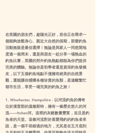
在英國的朋友們，趁陽光正好，若你正在尋求一
個能夠放鬆身心、親近大自然的假期，那麼釣魚
活動無疑是最佳選擇！無論是與家人一同悠閒地
度過一個周末，還是與朋友一起分享一場熱血的
釣魚比賽，英國的郊外釣魚熱點都能為你們提供
完美的體驗。無論你是初學者還是資深釣魚發燒
友，以下五個釣魚地點不僅擁有絕美的自然景
觀，還能讓你捕獲各種珍貴的魚類，是遠離繁忙
都市生活，享受一場完美的釣魚之旅！
1. Winchester, Hampshire - 以河流釣魚的傳奇
位於漢普郡的溫徹斯特，擁有一條歷史悠久的河
流——Itchen河。這裡的灰鰍數量豐富，並且是釣
魚者的天堂。這條河流對於喜愛飛釣的釣魚者來
說，是一個不容錯過的地方，尤其是在五月底到
六月初的五月蠅季節。你甚至能夠在這片同時見