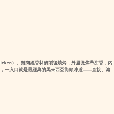
icken）
。雞肉經香料醃製後燒烤，外層微焦帶甜香，內
醬，一入口就是最經典的馬來西亞街頭味道——直接、濃