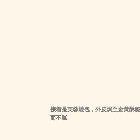
接着是
芙蓉燒包
，外皮焗至金黃酥
而不膩。