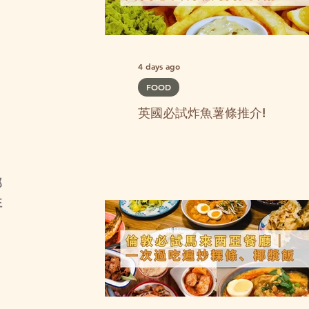
4 days ago
FOOD
英國必試炸魚薯條推介!
那
往
、