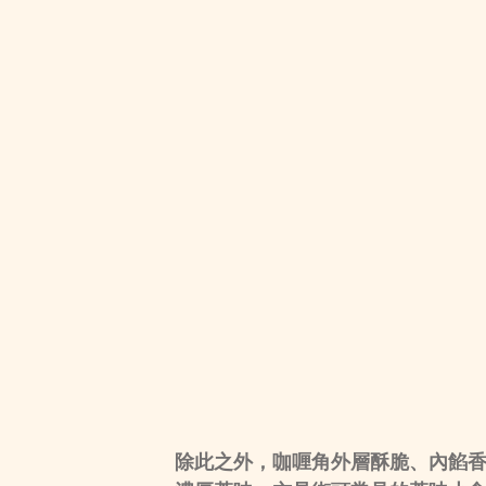
除此之外，咖喱角外層酥脆、內餡