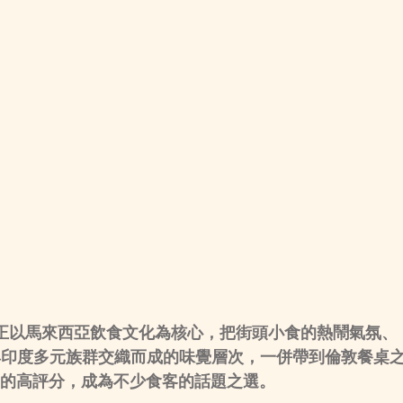
leh，正正以馬來西亞飲食文化為核心，把街頭小食的熱鬧氣氛、
與印度多元族群交織而成的味覺層次，一併帶到倫敦餐桌
4.9的高評分，成為不少食客的話題之選。