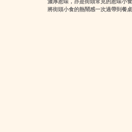
濃厚惹味，亦是街頭常見的惹味小
將街頭小食的熱鬧感一次過帶到餐