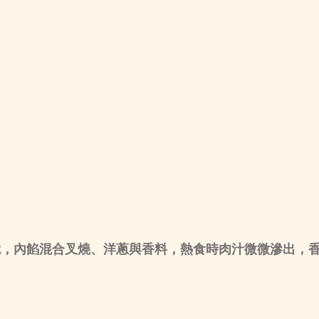
脆，內餡混合叉燒、洋蔥與香料，熱食時肉汁微微滲出，