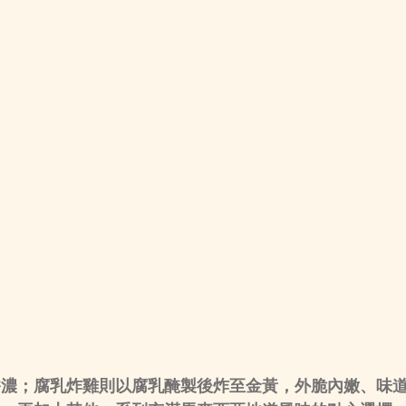
香濃；腐乳炸雞則以腐乳醃製後炸至金黃，外脆內嫩、味