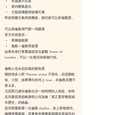
有蓋露天位置
室內暖氣座位
大型玻璃窗與玻璃天幕
即使英國天氣突然變差，都仍然可以舒服觀景。
可以與倫敦塔門票一同購買
官方目前提供：
單獨遊船票
遊船＋倫敦塔套票
如果本身打算重遊或首次參觀 Tower of 
London，可以一次過安排兩個行程。
倫敦人也未必試過的新角度
雖然很多人對 Thames cruise 不陌生，但這類較
短、小型、故事導向的河上 tour，在倫敦其實不
算太多。
尤其對已經在倫敦生活一段時間的人來說，有時
反而最容易忽略泰晤士河這條「真正貫穿整座城
市歷史」的路線。
從河面重新看一次倫敦 skyline，加上夜晚燈光、
橋樑與舊建築，其實會有種重新認識這座城市的