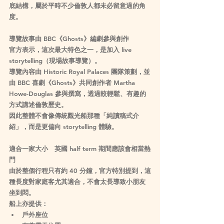
底結構，屬於平時不少倫敦人都未必留意過的角
度。
導覽故事由 BBC《Ghosts》編劇參與創作
官方表示，這次最大特色之一，是加入 live 
storytelling（現場故事導覽）。
導覽內容由 Historic Royal Palaces 團隊策劃，並
由 BBC 喜劇《Ghosts》共同創作者 Martha 
Howe-Douglas 參與撰寫，透過較輕鬆、有趣的
方式講述倫敦歷史。
因此整體不會像傳統觀光船那種「純讀稿式介
紹」，而是更偏向 storytelling 體驗。
適合一家大小　英國 half term 期間應該會相當熱
門
由於整個行程只有約 40 分鐘，官方特別提到，這
種長度對家庭客尤其適合，不會太長導致小朋友
坐到悶。
船上亦提供：
戶外座位