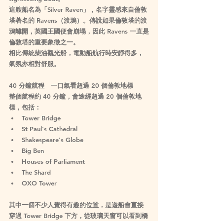
這艘船名為「Silver Raven」，名字靈感來自倫敦
塔著名的 Ravens（渡鴉）。傳說如果倫敦塔的渡
鴉離開，英國王國便會崩塌，因此 Ravens 一直是
倫敦塔的重要象徵之一。
相比傳統柴油觀光船，電動船航行時安靜得多，
氣氛亦相對舒服。
40 分鐘航程　一口氣看超過 20 個倫敦地標
整個航程約 40 分鐘，會途經超過 20 個倫敦地
標，包括：
Tower Bridge
St Paul's Cathedral
Shakespeare's Globe
Big Ben
Houses of Parliament
The Shard
OXO Tower
其中一個不少人覺得有趣的位置，是遊船會直接
穿過 Tower Bridge 下方，從玻璃天窗可以看到橋