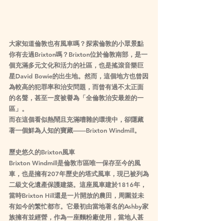
大家知道倫敦也有風車嗎？探索倫敦的小眾景點
你有去過Brixton嗎？Brixton位於倫敦南部，是一
個充滿多元文化和活力的社區，也是搖滾音樂巨
星David Bowie的出生地。然而，這個地方也曾因
為較高的犯罪率和治安問題，而曾有過不太正面
的名聲，甚至一度被譽為「全倫敦治安最差的一
區」。
而在這個看似熱鬧且充滿嘈雜的環境中，卻隱藏
著一個鮮為人知的寶藏——
Brixton Windmill
。
歷史悠久的Brixton風車
Brixton Windmill是倫敦市區唯一保存至今的風
車，也是擁有207年歷史的塔式風車，現已被列為
二級文化遺產保護建築。這座風車建於1816年，
當時Brixton Hill還是一片開放的農田，周圍並未
有如今的繁忙都市。它最初由當地著名的Ashby家
族擁有並經營，作為一座麵粉廠使用，當地人甚