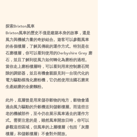
探索Brixton風車
Brixton風車的歷史不僅是建築本身的故事，還是
風力與機械力量的奇妙結合。遊客可以參觀風車
的各個樓層，了解其傳統的運作方式。特別是在
石磨樓層，你可以看到使用的
Derbyshire Grey 磨
石
，並且了解到從風力如何轉化為磨粉的過程。
當你走上磨粉樓層時，可以看到用來控制磨石間
隙的調節器，並且有機會親眼見到一台現代化的
電力驅動模塊化磨粉機，它仍然使用法國石磨來
生產細磨的全麥麵粉。
此外，底層曾是用來儲存穀物的地方，穀物會通
過由風力驅動的升穀機送到儲穀樓層。而這些古
老的機械部件，至今仍在展示風車過去的運作方
式。需要注意的是，雖然風車開放日時，你可以
參觀這些區域，但風車的上層樓層（包括「灰塵
樓層」和儲穀樓層）不會對外開放。