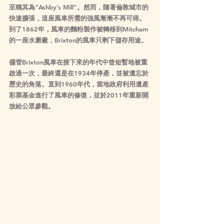
至稱其為“Ashby’s Mill”。然而，隨著倫敦城市的
快速擴張，這座風車所需的強風漸漸不再可得。
到了1862年，風車的麵粉製作被轉移到Mitcham
的一座水磨廠，Brixton的風車只剩下儲存用途。
儘管Brixton風車在接下來的年代中曾短暫地被重
啟過一次，最終還是在1934年停產，並被遺忘於
歷史的角落。直到1960年代，當地政府利用遺產
彩票基金進行了風車的修復，並於2011年重新開
放給公眾參觀。