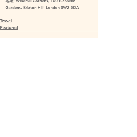
地址
: Windmill Gardens, 100 Blenheim 
Gardens, Brixton Hill, London SW2 5DA
Travel
Featured
See All
Related Posts