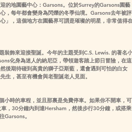
園藝中心：Garsons。位於Surrey的Garsons園藝
，每年都會變身為閃爍的冬季仙境。Garsons去年被評
中心」，這個地方在園藝界可謂是璀璨的明星，非常值得
題裝飾來迎接聖誕。今年的主題受到C.S. Lewis. 的著名
sons化身為迷人的納尼亞，帶領遊客踏上節日冒險，在這
，然後期待碰到高貴的獅子亞斯藍，還會遇到可怕的白女
先生，甚至有機會與老聖誕老人見面。 
要一個小時的車程，並且那裏是免費停車。如果你不開車，可
達火車，30分鐘內到達
Hersham
，然後步行30分鐘，或搭乘
arsons。