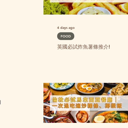
4 days ago
FOOD
英國必試炸魚薯條推介!
如