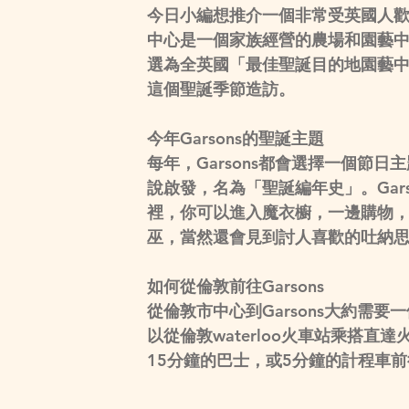
今日小編想推介一個非常受英國人歡迎的地
中心是一個家族經營的農場和園藝中心
選為全英國「最佳聖誕目的地園藝
這個聖誕季節造訪。
今年Garsons的聖誕主題
每年，Garsons都會選擇一個節日主
說啟發，名為「聖誕編年史」。Gar
裡，你可以進入魔衣櫥，一邊購物
巫，當然還會見到討人喜歡的吐納思
如何從倫敦前往Garsons
從倫敦市中心到Garsons大約需
以從倫敦waterloo火車站乘搭直
15分鐘的巴士，或5分鐘的計程車前往G