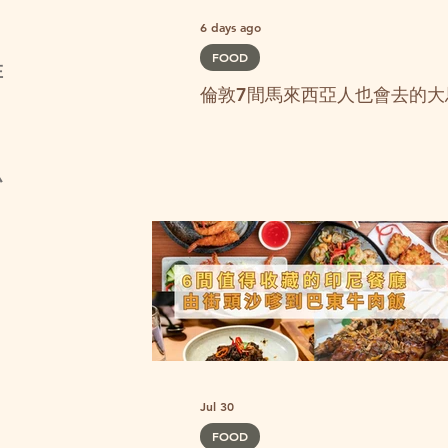
6 days ago
FOOD
在
倫敦7間馬來西亞人也會去的大
小
Jul 30
FOOD