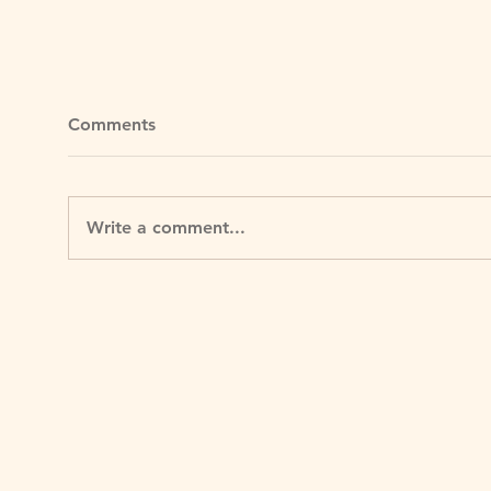
Comments
Write a comment...
不用飛歐洲！英國10個童話小
一間
鎮秘境
以為