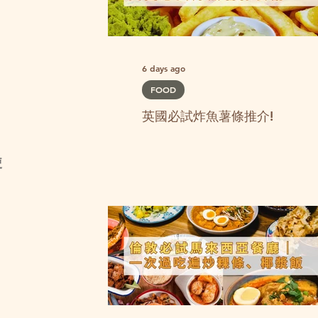
6 days ago
FOOD
英國必試炸魚薯條推介!
使