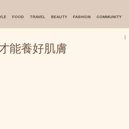
YLE
FOOD
TRAVEL
BEAUTY
FASHION
COMMUNITY
才能養好肌膚