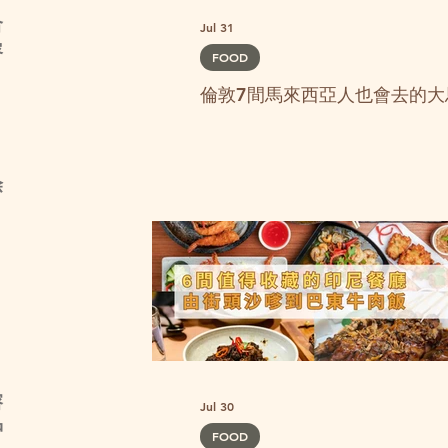
合
Jul 31
容
FOOD
倫敦7間馬來西亞人也會去的大
，
除
，
溶
Jul 30
沖
FOOD