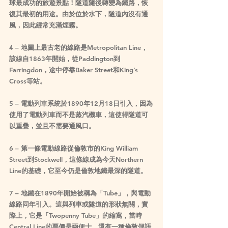
球最成功的旅遊景點！隧道隨後轉變為鐵路，恢
復其最初的用途。由於位於水下，隧道內沒有通
風，因此經常充滿煙霧。
4 – 地圖上最古老的線路是Metropolitan Line，
該線自1863年開始，從Paddington到
Farringdon，途中停靠Baker Street和King’s 
Cross等站。
5 – 電動列車系統於1890年12月18日引入，因為
使用了電動列車而不是蒸汽機車，這使得隧道可
以重疊，並且不需要通風口。
6 – 第一條電動線路從倫敦市的King William 
Street到Stockwell，這條線成為今天Northern 
Line的基礎，它至今仍是倫敦地鐵最深的隧道。
7 – 地鐵在1890年開始被稱為「Tube」，與電動
線路同年引入。這與列車或隧道的形狀無關，實
際上，它是「Twopenny Tube」的縮寫，當時
Central Line的票價是兩便士。還有一種倫敦俚語