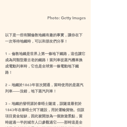
Photo: Getty Images
以下是一些有關倫敦地鐵有趣的事實，讓你在下
一次等待地鐵時，可以和朋友們分享！
1 – 倫敦地鐵是世界上第一條地下鐵路，這也讓它
成為同類型最古老的鐵路！當列車從蒸汽機車換
成電動列車時，它也是全球第一條電動地下鐵
路！
2 – 地鐵於1863年首次開通，當時使用的是蒸汽
列車——沒錯，地下蒸汽列車！
3 – 地鐵的發明源於泰晤士隧道，該隧道最初於
1843年在泰晤士河下建設，用於運輸貨物。但該
項目資金短缺，因此被開放為一個旅遊景點，當
時超過一半的城市人口參觀過它——那時這是全