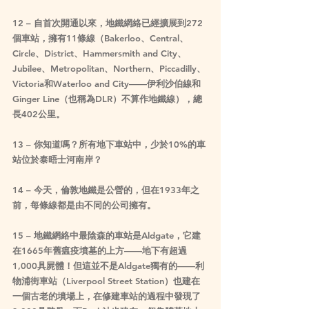
12 – 自首次開通以來，地鐵網絡已經擴展到272
個車站，擁有11條線（Bakerloo、Central、
Circle、District、Hammersmith and City、
Jubilee、Metropolitan、Northern、Piccadilly、
Victoria和Waterloo and City——伊利沙伯線和
Ginger Line（也稱為DLR）不算作地鐵線），總
長402公里。
13 – 你知道嗎？所有地下車站中，少於10%的車
站位於泰晤士河南岸？
14 – 今天，倫敦地鐵是公營的，但在1933年之
前，每條線都是由不同的公司擁有。
15 – 地鐵網絡中最陰森的車站是Aldgate，它建
在1665年舊瘟疫墳墓的上方——地下有超過
1,000具屍體！但這並不是Aldgate獨有的——利
物浦街車站（Liverpool Street Station）也建在
一個古老的墳場上，在修建車站的過程中發現了