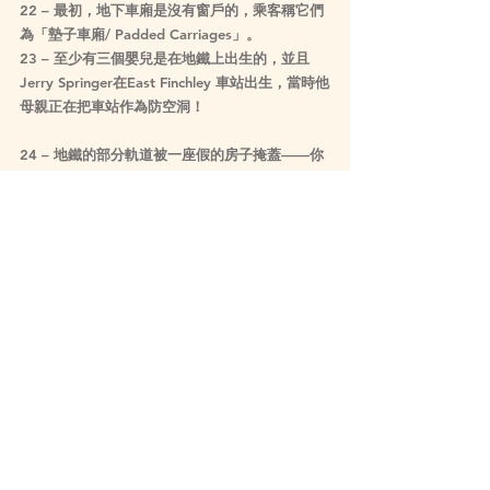
22 – 最初，地下車廂是沒有窗戶的，乘客稱它們
為「墊子車廂/ Padded Carriages」。
23 – 至少有三個嬰兒是在地鐵上出生的，並且
Jerry Springer在East Finchley 車站出生，當時他
母親正在把車站作為防空洞！
24 – 地鐵的部分軌道被一座假的房子掩蓋——你
可以在Leinster Gardens 找到它。當地鐵區域開
通時，23-24號Leinster Gardens被拆除，為蒸汽
排氣提供通風口，然而，居民對街道上出現空隙
感到不滿，因此建造了與其他房屋匹配的外立面
——從正面看，它和街道的其他部分無異，但從
背面你可以看到它只是一個平坦的立面。
25 – 「留意空隙 / Mind the gap」這句話首次出
現在1968年的Northern Line 北線。
26 – 地鐵的首宗鐵路災難發生在Barbican 車站，
1866年發生事故，4人死亡，但列車在30分鐘內
就恢復運行！