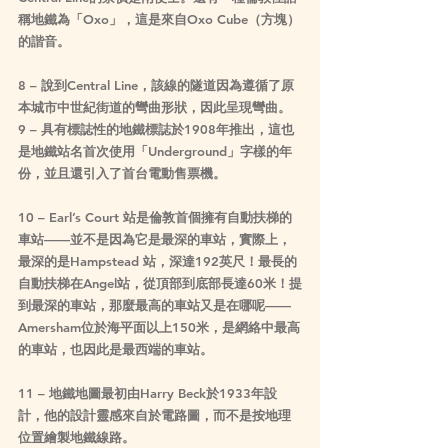
稱地鐵為「Oxo」，這是來自Oxo Cube（方塊）
的諧音。
8 – 說到Central Line，該線的隧道因為遵循了原
本城市中世紀街道的彎曲形狀，因此呈現彎曲。
9 – 具有標誌性的地鐵標誌於1908年推出，這也
是地鐵站名首次使用「Underground」字樣的年
份，並且還引入了首台電動售票機。
10 – Earl’s Court 站是倫敦首個擁有自動扶梯的
車站——並不是因為它是最深的車站，實際上，
最深的是Hampstead 站，深達192英尺！最長的
自動扶梯在Angel站，從頂部到底部長達60米！提
到最深的車站，那麼最高的車站又是在哪呢——
Amersham位於海平面以上150米，是網絡中最高
的車站，也因此是最西端的車站。
11 – 地鐵地圖最初由Harry Beck於1933年設
計，他的設計靈感來自於電路圖，而不是按地理
位置繪製地鐵線路。