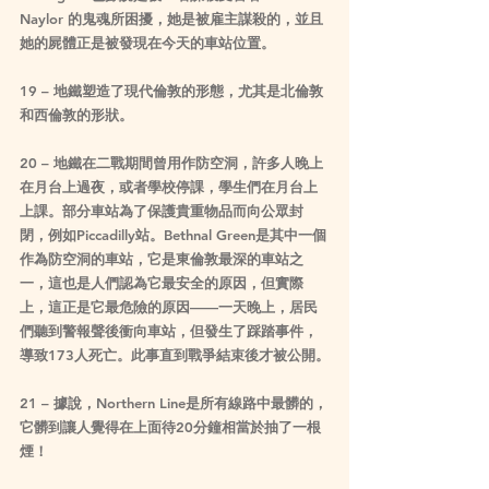
Naylor 的鬼魂所困擾，她是被雇主謀殺的，並且
她的屍體正是被發現在今天的車站位置。
19 – 地鐵塑造了現代倫敦的形態，尤其是北倫敦
和西倫敦的形狀。
20 – 地鐵在二戰期間曾用作防空洞，許多人晚上
在月台上過夜，或者學校停課，學生們在月台上
上課。部分車站為了保護貴重物品而向公眾封
閉，例如Piccadilly站。Bethnal Green是其中一個
作為防空洞的車站，它是東倫敦最深的車站之
一，這也是人們認為它最安全的原因，但實際
上，這正是它最危險的原因——一天晚上，居民
們聽到警報聲後衝向車站，但發生了踩踏事件，
導致173人死亡。此事直到戰爭結束後才被公開。
21 – 據說，Northern Line是所有線路中最髒的，
它髒到讓人覺得在上面待20分鐘相當於抽了一根
煙！