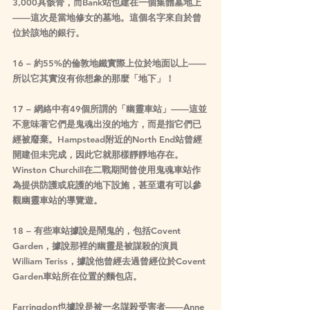
3,000具骸骨，而Bank站也建在一個集體墓地上
——這次是當地修女的墓地。這個名字來自於曾
位於該地的銀行。
16 – 約55%的倫敦地鐵實際上位於地面以上——
所以它其實沒有你想象的那麼「地下」！
17 – 網絡中有49個所謂的「幽靈車站」——這並
不意味著它們是鬼魂出沒的地方，而是指它們已
經被廢棄。Hampstead附近的North End站曾經
開建但未完成，因此它就那樣靜靜地存在。
Winston Churchill在二戰期間曾使用鬼魂車站作
為提供防護或庇護的地下設施，甚至還有可以參
觀幽靈車站的導覽遊。
18 – 有些車站據說是鬧鬼的，包括Covent 
Garden，據說那裡的幽靈是被謀殺的演員
William Teriss，據說他曾經去過曾經位於Covent 
Garden車站所在位置的麵包店。
Farringdon也據說是被一名謀殺受害者——Anne 