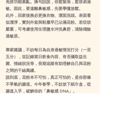
免疫功能紊亂。換句話說，你愈緊張，愈容易過
敏。因此，要遠離鼻敏感，先要學懂放鬆。
此外，回家後務必更換衣物、潔面洗頭。表面看
似潔淨，實則外套與鞋履早已沾滿花粉。若症狀
嚴重，可考慮使用生理鹽水沖洗鼻腔，清除殘餘
過敏原。
專家建議，不妨每日為自身過敏情況打分（一至
五分），並記錄當日飲食內容、有否攝取益生
菌、情緒狀況等，長期追蹤有助理解自己與花粉
之間的千絲萬縷。
說到底，花粉本不可怕，真正可怕的，是你那條
不爭氣的腸道。今年春季，不妨放下紙巾盒，從
腸道入手，破解你的「鼻敏感 DNA」。
Lifestyle
Featured