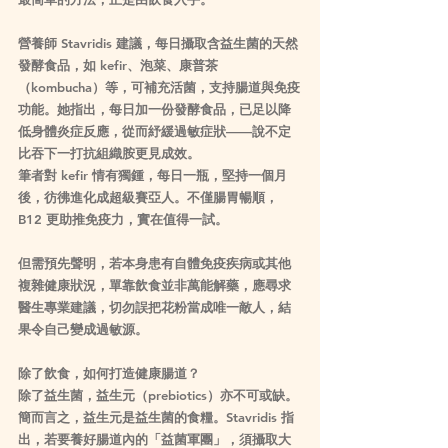
營養師 Stavridis 建議，每日攝取含益生菌的天然
發酵食品，如 kefir、泡菜、康普茶
（kombucha）等，可補充活菌，支持腸道與免疫
功能。她指出，每日加一份發酵食品，已足以降
低身體炎症反應，從而紓緩過敏症狀——說不定
比吞下一打抗組織胺更見成效。
筆者對 kefir 情有獨鍾，每日一瓶，堅持一個月
後，彷彿進化成超級賽亞人。不僅腸胃暢順，
B12 更助推免疫力，實在值得一試。
但需預先聲明，若本身患有自體免疫疾病或其他
複雜健康狀況，單靠飲食並非萬能解藥，應尋求
醫生專業建議，切勿誤把花粉當成唯一敵人，結
果令自己變成過敏源。
除了飲食，如何打造健康腸道？
除了益生菌，益生元（prebiotics）亦不可或缺。
簡而言之，益生元是益生菌的食糧。Stavridis 指
出，若要養好腸道內的「益菌軍團」，須攝取大