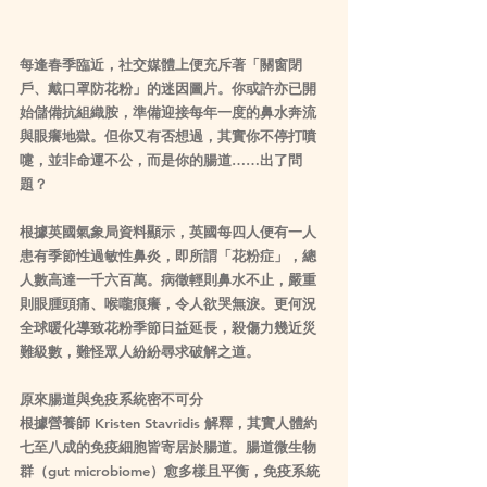
每逢春季臨近，社交媒體上便充斥著「關窗閉
戶、戴口罩防花粉」的迷因圖片。你或許亦已開
始儲備抗組織胺，準備迎接每年一度的鼻水奔流
與眼癢地獄。但你又有否想過，其實你不停打噴
嚏，並非命運不公，而是你的腸道……出了問
題？
根據英國氣象局資料顯示，英國每四人便有一人
患有季節性過敏性鼻炎，即所謂「花粉症」，總
人數高達一千六百萬。病徵輕則鼻水不止，嚴重
則眼腫頭痛、喉嚨痕癢，令人欲哭無淚。更何況
全球暖化導致花粉季節日益延長，殺傷力幾近災
難級數，難怪眾人紛紛尋求破解之道。
原來腸道與免疫系統密不可分
根據營養師 Kristen Stavridis 解釋，其實人體約
七至八成的免疫細胞皆寄居於腸道。腸道微生物
群（gut microbiome）愈多樣且平衡，免疫系統