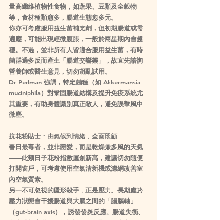
量高纖維植物性食物，如蔬果、豆類及全穀物
等，食材種類愈多，腸道生態愈多元。
你亦可考慮服用益生菌補充劑，但初期腸道或需
適應，可能出現輕微腹脹，一般於兩星期內會趨
穩。不過，並非所有人皆適合服用益生菌，有時
菌群過多反而產生「腸道交響樂」，故宜先諮詢
營養師或醫生意見，切勿胡亂試用。
Dr Perlman 強調，特定菌種（如 Akkermansia 
muciniphila）對鞏固腸道結構及提升免疫系統尤
其重要，有助身體識別真正敵人，避免誤擊風中
微塵。
抗花粉貼士：由氣候到情緒，全面照顧
春日最毒者，並非戀愛，而是乾燥兼多風的天氣
——此類日子花粉指數屢創新高，建議切勿隨便
打開窗戶，可考慮使用空氣清新機或濾網改善室
內空氣質素。
另一不可忽視的隱形殺手，正是壓力。長期處於
壓力狀態會干擾腸道與大腦之間的「腸腦軸」
（gut-brain axis），誘發發炎反應、腸道失衡、