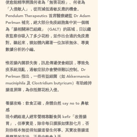
便愈能精準辨識何者為「無害花粉」、何者為
「入侵敵人」，從而減低過敏反應的機會。
Pendulum Therapeutics 首席醫療總監 Dr Adam 
Perlman 補充，絕大部分免疫細胞集中於一個稱
為「腸相關淋巴組織」（GALT）的區域，日以繼
夜監察你吸入了多少花粉，並作出合適的免疫應
對。聽起來，猶如體內藏著一位加班無休、專責
數據分析的小編。
惟若腸內菌群失衡，訊息傳遞便會錯誤，導致免
疫系統混亂，過敏症狀亦會變得難以控制。Dr 
Perlman 指出，一些有益細菌（如 Akkermansia 
muciniphila 及 Clostridium butyricum）有助維持
腸道屏障，為你抵禦花粉入侵。
養腸攻略：飲食正確，身體自然 say no to 鼻敏
感
現今網絡達人經常聲稱靠斷食與 kefir「改善腸
胃」，但事實是，除非每日腫脹如懷胎七月，否
則你根本無從得知腸道發生何事。其實改善腸道
最簡單的方法，正是由飲食入手。