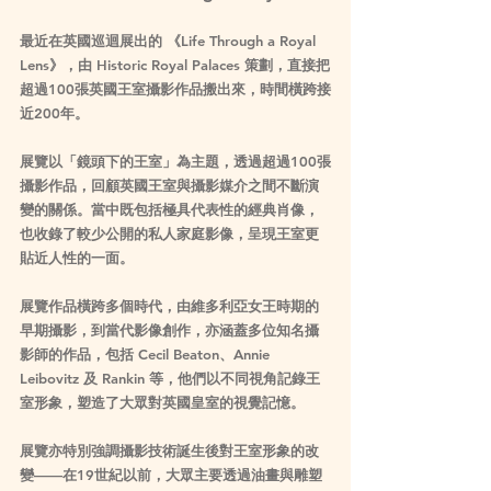
最近在英國巡迴展出的 
《Life Through a Royal 
Lens》
，由 Historic Royal Palaces 策劃，直接把
超過100張英國王室攝影作品搬出來，時間橫跨接
近200年。
展覽以「鏡頭下的王室」為主題，透過超過100張
攝影作品，回顧英國王室與攝影媒介之間不斷演
變的關係。當中既包括極具代表性的經典肖像，
也收錄了較少公開的私人家庭影像，呈現王室更
貼近人性的一面。
展覽作品橫跨多個時代，由維多利亞女王時期的
早期攝影，到當代影像創作，亦涵蓋多位知名攝
影師的作品，包括 Cecil Beaton、Annie 
Leibovitz 及 Rankin 等，他們以不同視角記錄王
室形象，塑造了大眾對英國皇室的視覺記憶。
展覽亦特別強調攝影技術誕生後對王室形象的改
變——在19世紀以前，大眾主要透過油畫與雕塑