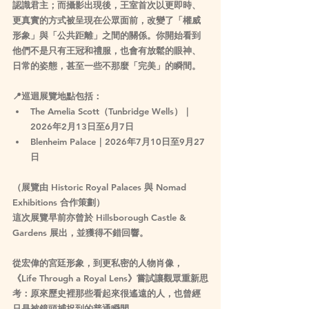
認識君主；而攝影出現後，王室首次以更即時、
更真實的方式被呈現在公眾面前，改變了「權威
形象」與「公共距離」之間的關係。你開始看到
他們不是只有王冠和禮服，也會有放鬆的眼神、
日常的姿態，甚至一些不那麼「完美」的瞬間。
📍巡迴展覽地點包括：
The Amelia Scott（Tunbridge Wells）｜
2026年2月13日至6月7日
Blenheim Palace｜2026年7月10日至9月27
日
（展覽由 Historic Royal Palaces 與 Nomad 
Exhibitions 合作策劃）
這次展覽早前亦曾於 Hillsborough Castle & 
Gardens 展出，並獲得不錯回響。
從宏偉的宮廷形象，到更私密的人物肖像，
《Life Through a Royal Lens》嘗試讓觀眾重新思
考：原來歷史裡那些看起來很遙遠的人，也曾經
只是被鏡頭捕捉到的普通瞬間。