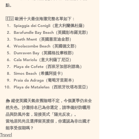
點。
🇪🇺 歐洲十大最佳海灘完整名單如下：
Spiaggia dei Conigli（意大利蘭佩杜薩）
Barafundle Bay Beach（英國彭布羅克郡）
Traeth Mwnt（英國塞里迪金郡）
Woolacombe Beach（英國德文郡）
Dunraven Bay（英國格拉摩根郡）
Cala Mariolu（意大利薩丁尼亞）
Playa de Cofete（西班牙加那利群島）
Simos Beach（希臘阿提卡）
Praia da Adraga（葡萄牙里斯本）
Playa de Mataleñas（西班牙坎塔布里亞）
🌦 縱使英國天氣依舊陰晴不定，今個夏季仍未全
然失色。沙灘排名已為你選定，請準備好防曬用
品與防風外套，迎接英式「陽光反攻」。
當地居民尚且選擇留英渡假，你還認為非出國才
能享受假期嗎？
Travel