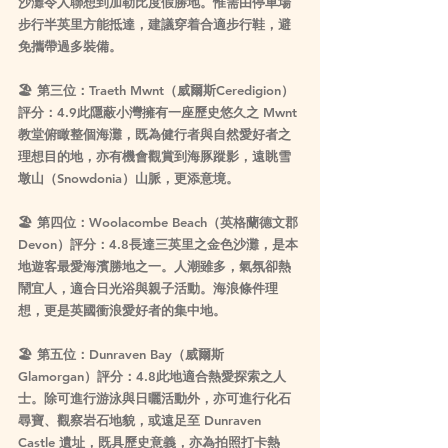
沙灘令人聯想到加勒比度假勝地。惟需由停車場
步行半英里方能抵達，建議穿着合適步行鞋，避
免攜帶過多裝備。
🏖 第三位：Traeth Mwnt（威爾斯Ceredigion）
評分：4.9此隱蔽小灣擁有一座歷史悠久之 Mwnt 
教堂俯瞰整個海灘，既為健行者與自然愛好者之
理想目的地，亦有機會觀賞到海豚蹤影，遠眺雪
墩山（Snowdonia）山脈，更添意境。
🏖 第四位：Woolacombe Beach（英格蘭德文郡 
Devon）評分：4.8長達三英里之金色沙灘，是本
地遊客最愛海濱勝地之一。人潮雖多，氣氛卻熱
鬧宜人，適合日光浴與親子活動。海浪條件理
想，更是英國衝浪愛好者的集中地。
🏖 第五位：Dunraven Bay（威爾斯
Glamorgan）評分：4.8此地適合熱愛探索之人
士。除可進行游泳與日曬活動外，亦可進行化石
尋寶、觀察岩石地貌，或遠足至 Dunraven 
Castle 遺址，既具歷史意義，亦為拍照打卡熱