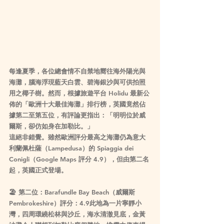
每逢夏季，各位總會情不自禁地嚮往海外陽光與
海灘，腦海浮現藍天白雲、碧海銀沙與可供拍照
用之椰子樹。然而，根據旅遊平台 Holidu 最新公
佈的「歐洲十大最佳海灘」排行榜，英國竟然佔
據第二至第五位，有評論更指出：「明明位於威
爾斯，卻仿如身在加勒比。」
這絕非錯覺。雖然歐洲評分最高之海灘仍為意大
利蘭佩杜薩（Lampedusa）的 Spiaggia dei 
Conigli（Google Maps 評分 4.9），但由第二名
起，英國正式登場。
🏖 第二位：Barafundle Bay Beach（威爾斯
Pembrokeshire）評分：4.9此地為一片寧靜小
灣，四周環繞松林與沙丘，海水清澈見底，金黃