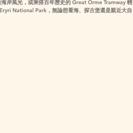
斯海岸風光，或乘搭百年歷史的 
Great Orme Tramway
 輕
及Eryri National Park，無論想看海、探古堡還是親近大自