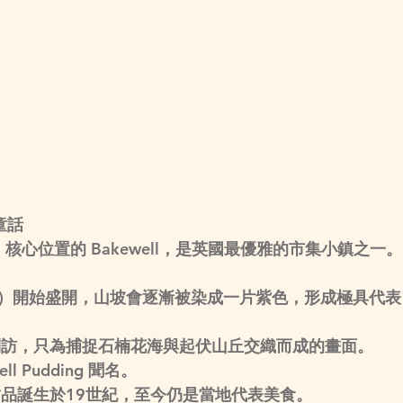
童話
家公園）核心位置的 Bakewell，是英國最優雅的市集小鎮之一。
er）開始盛開，山坡會逐漸被染成一片紫色，形成極具代表
到訪，只為捕捉石楠花海與起伏山丘交織而成的畫面。
ll Pudding
 聞名。
品誕生於19世紀，至今仍是當地代表美食。