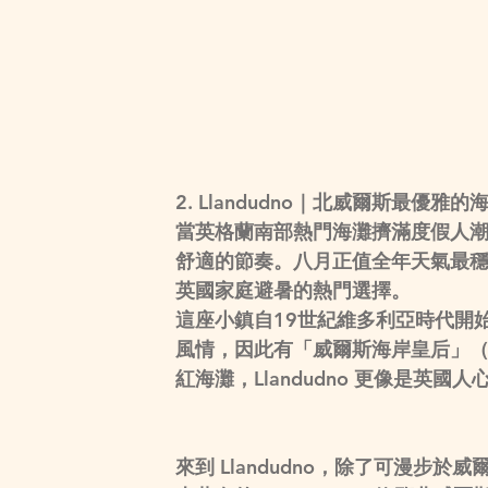
2. Llandudno｜北威爾斯最優雅
當英格蘭南部熱門海灘擠滿度假人潮時
舒適的節奏。八月正值全年天氣最
英國家庭避暑的熱門選擇。
這座小鎮自19世紀維多利亞時代開
風情，因此有「威爾斯海岸皇后」（Queen
紅海灘，Llandudno 更像是英
來到 Llandudno，除了可漫步於