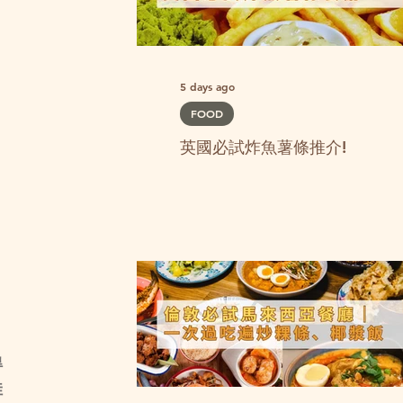
5 days ago
FOOD
英國必試炸魚薯條推介!
得
佳