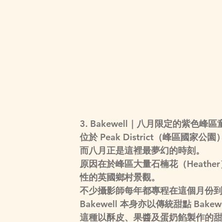
3. Bakewell｜八月限定的紫色峰區
位於 Peak District（峰區國
而八月正是這裡最夢幻的時刻。
原因在於峰區大量石楠花（Heath
性的英國鄉村景觀。
不少攝影師每年都專程在這個月份
Bakewell 本身亦以傳統甜點 
Bakewe
這種以酥皮、果醬及蛋奶餡製作的甜