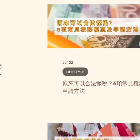
Jul 22
閒
LIFESTYLE
少
原來可以合法慳稅？6項常見稅
申請方法
網