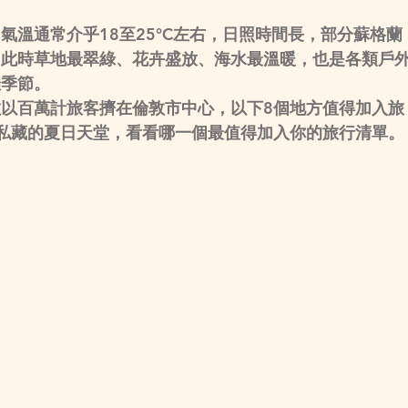
氣溫通常介乎18至25°C左右，日照時間長，部分蘇格蘭
。此時草地最翠綠、花卉盛放、海水最溫暖，也是各類戶
佳季節。
以百萬計旅客擠在倫敦市中心，以下8個地方值得加入旅
私藏的夏日天堂，看看哪一個最值得加入你的旅行清單。