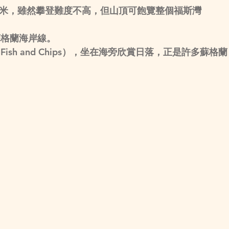
7米，雖然攀登難度不高，但山頂可飽覽整個福斯灣
。
蘇格蘭海岸線。
sh and Chips），坐在海旁欣賞日落，正是許多蘇格蘭