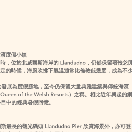
的海濱度假小鎮
，位於北威爾斯海岸的 Llandudno，仍然保留著較悠
穩定的時候，海風吹拂下氣溫通常比倫敦低幾度，成為不
始發展為度假勝地，至今仍保留大量典雅建築與傳統海濱
 of the Welsh Resorts）之稱。相比近年興起的
國人心目中的經典暑假回憶。
威爾斯最長的觀光碼頭 
Llandudno Pier
 欣賞海景外，亦可登