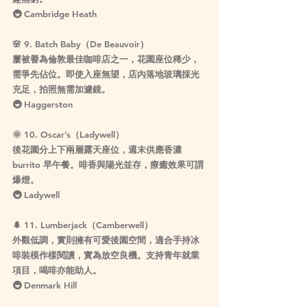
🚇 Cambridge Heath
🌸 
9. Batch Baby（De Beauvoir）
屢被譽為倫敦最佳咖啡店之一，花園座位稀少，
需爭先佔位。即使入座無望，店內落地玻璃採光
充足，拍照無需加濾鏡。
🚇 Haggerston
🌞 
10. Oscar’s（Ladywell）
後花園分上下兩層露天座位，週末供應香濃 
burrito 早午餐。啡香與陽光並存，療癒效果可謂
爆燈。
🚇 Ladywell
🌲 
11. Lumberjack（Camberwell）
外觀低調，實則擁有可愛後園空間，適合手持冰
啡裝模作樣閱讀，實為放空良機。支持青年就業
項目，喝啡亦能助人。
🚇 Denmark Hill