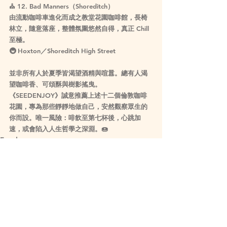
⛪ 
12. Bad Manners（Shoreditch）
由流動咖啡車進化而成之教堂花園咖啡館，長椅
林立，隨意落座，整體氛圍悠然自得，真正 Chill 
至極。
🚇 Hoxton／Shoreditch High Street
並非所有人於夏季皆渴望酒精與喧囂。總有人渴
望咖啡香、可頌酥與樹影搖曳。
《SEEDENJOY》誠意推薦上述十二個倫敦咖啡
花園，專為那些靜靜地做自己，安然觀察眾生的
你而設。唯一風險：啡飲至第七杯後，心跳加
速，或會陷入人生哲學之深淵。🍩
Food
Lifestyle
See All
Related Posts