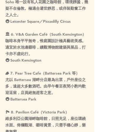
Soho 唯一設有私人花園之咖啡館，環境靜謐，幾
疑不在倫敦。極適合避世靜思，或佯裝勤奮工作
之人士。
🚇 Leicester Square／Piccadilly Circus
🏛️ 
6. V&A Garden Café（South Kensington）
咖啡本身平平無奇，惟庭園設計極具藝術美感。
適宜於水池邊啜啡，續觀博物館建築與展品，打
卡亦不虛此行。
🚇 South Kensington
🪵 
7. Pear Tree Cafe（Battersea Park 等）
尤以 Battersea 湖畔分店最為出眾，戶外座位之
多，遠超大多數酒吧。由早午餐至夜間小酌均歡
迎逗留，店員絕無趕客之意。
🚇 Battersea Park
🏞️ 
8. Pavilion Café（Victoria Park）
維多利亞公園湖畔咖啡館，日照充足，座位環繞
水面。倚欄觀湖、啜啡賞景，只需手穩心靜，樂
趣無窮。