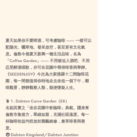
夏天如果你不愛啤酒，可考慮咖啡 ——
 一樣可以
配陽光、曬草地、發呆放空，甚至更有文化氣
息。倫敦今個夏天新興一種生活品味，名為
「Coffee Garden」—— 不用被迫入酒吧、不用
忍受醉漢唱歌，亦可在花園中尋得啡香與寧靜。
《SEEDENJOY》今次為大家搜羅十二間咖啡花
園，每一間都值得你特地走去坐低一個下午，啜
啡觀景，靜靜觀察人類，順便懷疑人生。
🪴 
1. Dalston Curve Garden（E8）
名副其實之「坐在花園中飲咖啡」典範。隱身東
倫敦市集後方，翠綠如茵，充滿社區溫度。每一
杯咖啡收益均投放於園藝維修，兼享啡香與善
意。
🚇 Dalston Kingsland／Dalston Junction