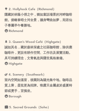
🌳 
2. Hollyhock Cafe（Richmond）
隱藏於林蔭小徑之中，猶如童話場景的河畔咖啡
館。俯瞰泰晤士河全景，牆身彎曲如夢，宛若仙
子專屬早午餐勝地。
🚇 Richmond
🌲 
3. Queen’s Wood Café（Highgate）
誠如其名，藏於森林深處之社區咖啡館，除供應
咖啡外，更設有耕作空間、工作坊及展覽活動。
具可持續理念，文青氣息與隱世風格兼備。
🚇 Highgate
🌿 
4. Scenery（Southwark）
室內空間如溫室，後園則為陽光集中地。咖啡品
質上乘，蛋批更為招牌。惟露天金屬桌於盛夏時
節或燙手，宜慎坐。
🚇 Borough
🏙️ 
5. Sacred Grounds（Soho）