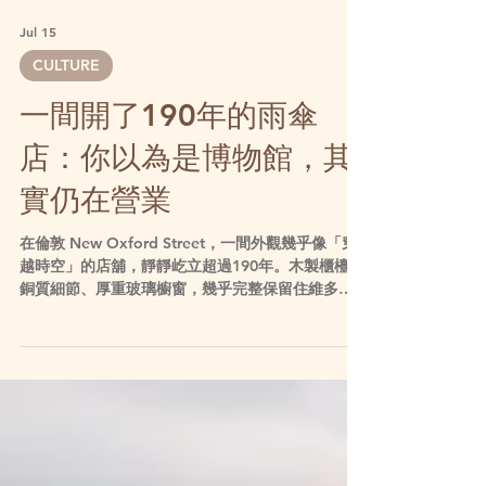
Jul 15
CULTURE
一間開了190年的雨傘
店：你以為是博物館，其
實仍在營業
在倫敦 New Oxford Street，一間外觀幾乎像「穿
越時空」的店舖，靜靜屹立超過190年。木製櫃檯、
銅質細節、厚重玻璃櫥窗，幾乎完整保留住維多利
亞時代的工藝氣息，與街外現代化連鎖店形成強烈
對比，彷彿一踏入便瞬間切換到另一個年代。這間
被不少倫敦人視為「最古老雨傘店」的老字號，就
是 James Smith & Sons。 一間開在1830年的雨傘
店，至今仍然在賣雨具 James Smith & Sons 由
James Smith 創立於 1830 年，最初在 Soho 的