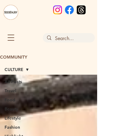
COMMUNITY
CULTURE
All Posts
Travel
Food
Beauty
Lifestyle
Fashion