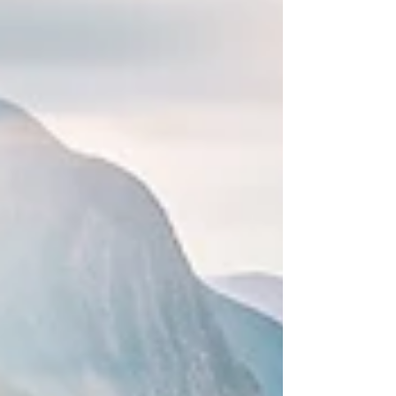
Foubert’s Place 開店。當時的經營方式很簡單：後
面小工坊負責製作雨傘，前面店舖直接售賣。 到了
19 世紀中期，雨傘工藝出現重大轉變——1851 年
鋼製輕量傘骨技術出現後，雨傘開始變得更耐用、
更輕便，需求大增。店舖生意亦因此擴張。 1857
年，店舖搬到今日仍然所在的新牛津街 53 號，並一
直營運至今。 一走進去，像進入「維多利亞時代博
物館」 如果只看外觀，你可能會以為它是一間電影
布景。 木製櫥窗、古典字體招牌、厚重門框，加上
陳列得像展品一樣的雨傘與手杖，