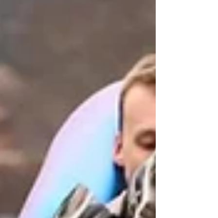
名、一首家傳戶曉的童謠，到每年矗立於特拉法加
廣場的聖誕樹，甚至第二次世界大戰的歷史，都可
以找到挪威留下的足跡。這裡為你盤點 12個你可能
不知道的「挪威 × 倫敦」冷知識： 12 個你可能不
知道的「挪威 × 倫敦」冷知識 1.《London Bridge
Is Falling Down》可能與挪威有關？ 家喻戶曉的童
謠《London Bridge Is Falling Down》起源眾說紛
紜，但歷史學家指出，其中一個最有可能的真實歷
史事件發生在 1014 年。當時挪威國王奧拉夫二世
（Olaf II，後來的聖奧拉夫）率領維京軍隊協助英
格蘭對抗丹麥軍隊。據說挪威維京人把船隻綁在倫
敦橋的木製橋墩上，奮力划船，直接把倫敦橋給
「拉倒」以攻破敵軍防線。雖然歷史學界未能完全
證實事件真偽，但不少歷史學者認為，這段故事很
可能就是著名童謠《London Bridge Is Fallin