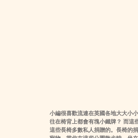
小編很喜歡流連在英國各地大大小
往在椅背上都會有塊小鐵牌？ 而這
這些長椅多數私人捐贈的。長椅的