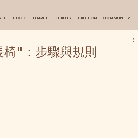
YLE
FOOD
TRAVEL
BEAUTY
FASHION
COMMUNITY
長椅"：步驟與規則