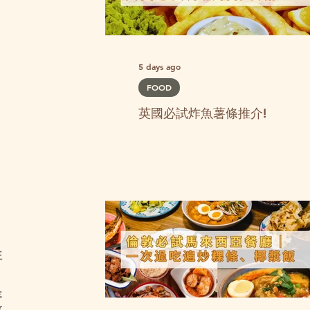
5 days ago
FOOD
英國必試炸魚薯條推介!
往
是