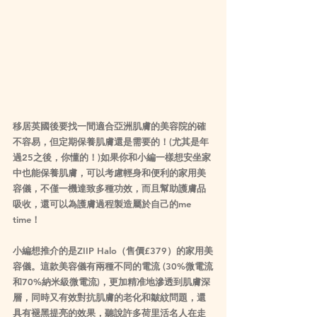
移居英國後要找一間適合亞洲肌膚的美容院的確
不容易，但定期保養肌膚還是需要的！(尤其是年
過25之後，你懂的！)如果你和小編一樣想安坐家
中也能保養肌膚，可以考慮輕身和便利的家用美
容儀，不僅一機達致多種功效，而且幫助護膚品
吸收，還可以為護膚過程製造屬於自己的me 
time！
小編想推介的是ZIIP Halo（售價£379）的家用美
容儀。這款美容儀有兩種不同的電流 (30%微電流
和70%納米級微電流)，更加精准地滲透到肌膚深
層，同時又有效對抗肌膚的老化和皺紋問題，還
具有褪黑提亮的效果，聽說許多荷里活名人在走