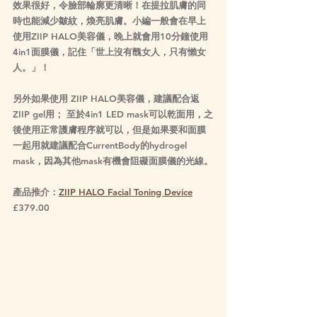
效果很好，令臉部輪廓更清晰！在提拉肌膚的同
時也能減少皺紋，煥亮肌膚。小編一般會在早上
使用ZIIP HALO美容儀，晚上就會用10分鐘使用
4in1面膜儀，記住「世上沒有醜女人，只有懶女
人。」！
另外如果使用 ZIIP HALO美容儀，建議配合返
ZIIP gel用； 至於4in1 LED mask可以乾面用，之
後使用正常護膚程序就可以，但是如果要和面膜
一起用就建議配合CurrentBody的hydrogel 
mask，因為其他mask有機會阻礙面膜儀的光線。
產品推介：
ZIIP HALO Facial Toning Device
£379.00 