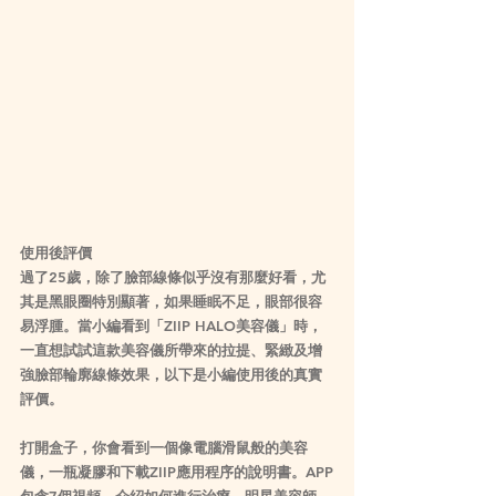
使用後評價
過了25歲，除了臉部線條似乎沒有那麼好看，尤
其是黑眼圈特別顯著，如果睡眠不足，眼部很容
易浮腫。當小編看到「ZIIP HALO美容儀」時，
一直想試試這款美容儀所帶來的拉提、緊緻及增
強臉部輪廓線條效果，以下是小編使用後的真實
評價。
打開盒子，你會看到一個像電腦滑鼠般的美容
儀，一瓶凝膠和下載ZIIP應用程序的說明書。APP
包含7個視頻，介紹如何進行治療。明星美容師