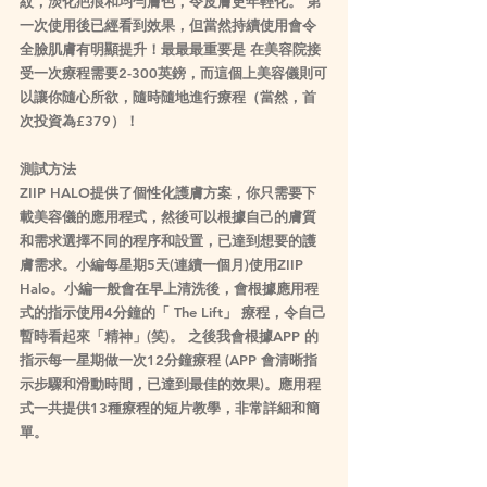
紋，淡化疤痕和均勻膚色，令皮膚更年輕化。 第
一次使用後已經看到效果，但當然持續使用會令
全臉肌膚有明顯提升！最最最重要是 在美容院接
受一次療程需要2-300英鎊，而這個上美容儀則可
以讓你隨心所欲，隨時隨地進行療程（當然，首
次投資為£379）！
測試方法
ZIIP HALO提供了個性化護膚方案，你只需要下
載美容儀的應用程式，然後可以根據自己的膚質
和需求選擇不同的程序和設置，已達到想要的護
膚需求。小編每星期5天(連續一個月)使用ZIIP 
Halo。小編一般會在早上清洗後，會根據應用程
式的指示使用4分鐘的「 The Lift」 療程，令自己
暫時看起來「精神」(笑)。 之後我會根據APP 的
指示每一星期做一次12分鐘療程 (APP 會清晰指
示步驟和滑動時間，已達到最佳的效果)。應用程
式一共提供13種療程的短片教學，非常詳細和簡
單。