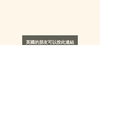
英國的朋友可以按此連結
SEEDENJOY的讀者可以使用此
連結
並輸入優惠
碼 : 
SEZP
，
購買 
ZIIP HALO Facial Toning 
Device 
(
£379.00) 
和其他
CurrentBody Skin儀器
及套裝
即可
享有9折優惠
！
另外有興趣查看小編之前介紹的
中女必備抗老家
用LED面膜美容機
，可以按此
連結
，兩部儀器在
家中根據肌膚需要
輕鬆搭配
，
進行護膚
！