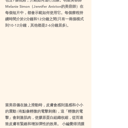
Melanie Simon（Jennifer Aniston的美容師）在
每個短片中，都會示範如何使用它。每個療程持
續時間介於2分鐘和12分鐘之間(只有一兩個模式
到10-12分鐘，其他都是2-6分鐘居多)。
當美容儀在臉上滑動時，皮膚會感到溫感和小小
的震動 (有點像輕微的電擊刺痛)，這「輕微的電
擊」會刺激肌肉，使膠原蛋白組織收縮，從而達
致皮膚有緊緻和增加彈性的效果。 小編覺得消腫