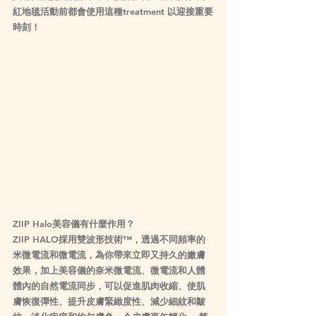
紅地毯活動前都會使用這種treatment 以迎接重要
時刻！
ZIIP Halo美容儀有什麼作用？
ZIIP HALO採用雙波形技術™，透過不同頻率的
米微電流和微電流，為你帶來立即又持久的嫩膚
效果，加上美容儀的奈米微電流、微電流和人體
體內的自然電流同步，可以促進肌肉收縮、使肌
膚恢復彈性、提升皮膚緊緻度性、減少細紋和皺