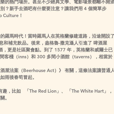
娛樂的熱門場所。甚至不少經典文學、電影場景都離不開
別？新手去酒吧有什麼要注意？讓我們用 4 個簡單步
Culture！
前的羅馬時代！當時羅馬人在英格蘭修建道路，沿途開設
息和補充飲品。後來，盎格魯-撒克遜人引進了 
啤酒屋
，更是社區聚會點。到了 1577 年，英格蘭和威爾士已
 間客棧（inns）和 300 多間小酒館（taverns）
，相當於
酒屋法案（Beerhouse Act）》
 有關，這條法案讓普通
吧如雨後春筍冒起。
趣，比如   「
The Red Lion
」、 「
The White Hart
」，
有關。