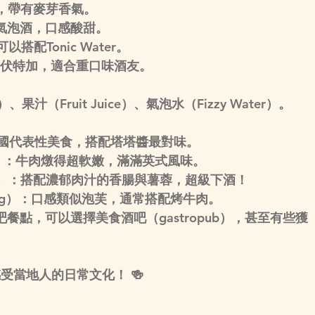
，帶有麥芽香氣。
氣泡酒，口感酸甜。
搭配Tonic Water。
伏特加，適合重口味酒友。
、果汁（Fruit Juice）、氣泡水（Fizzy Water）
。
國代表性美食，搭配塔塔醬最對味。
）
：牛肉燉得超軟嫩，滿滿英式風味。
）
：搭配濃郁肉汁的香腸與薯蓉，超級下酒！
ng）
：口感類似泡芙，通常搭配烤牛肉。
吧餐點，可以選擇
美食酒吧（gastropub）
，甚至有些獲
受當地人的日常文化！ 
🍻