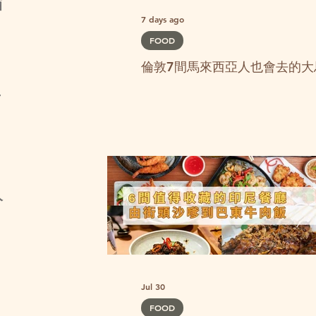
酒
7 days ago
FOOD
倫敦7間馬來西亞人也會去的大
了
人
Jul 30
FOOD