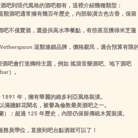
史酒吧到現代風格的酒吧都有，這裡介紹幾種類型：
這類酒吧通常擁有幾百年歷史，內部裝潢古色古香，保留
酒吧不僅賣酒，還提供高水準餐點，有些甚至獲得米芝蓮
Wetherspoon 這類連鎖品牌，價格親民，適合預算有限
些酒吧會打造獨特主題，例如 
搖滾音樂酒吧、地下酒吧
bar）
。
 1891 年，擁有華麗的維多利亞風格裝潢。
以滿牆鮮花聞名，被譽為倫敦最美酒吧之一。
爾蘭）
：超過 125 年歷史，內部仍保留傳統木質裝潢。
服務員帶位，直接到吧台點酒就可以了！