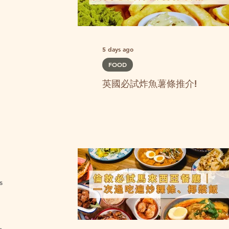
5 days ago
FOOD
英國必試炸魚薯條推介!
s