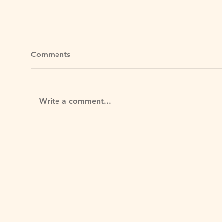
Comments
Write a comment...
一間開了190年的雨傘店：你
12
以為是博物館，其實仍在營業
× 