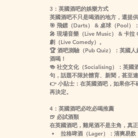
3：英國酒吧的娛樂方式
英國酒吧不只是喝酒的地方，還提
🎯 
飛鏢（Darts）
 & 
桌球（Pool）
🎤 
現場音樂（Live Music）
 & 
卡拉 
劇（Live Comedy）。
🏆 
酒吧測驗（Pub Quiz）
：英國人
酒喝！
🍻 
社交文化（Socialising）
：英國
句，話題不限於體育、新聞，甚至
👉 
小貼士
：在英國酒吧，如果你不
再決定。
4：英國酒吧必吃必喝推薦
🍺
 必試酒類
在英國酒吧，雞尾酒不是主角，真
拉格啤酒（Lager）
：清爽易飲