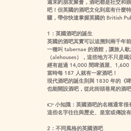
週末約朋友聚會，酒吧都是社交和
吧！但英國的酒吧文化到底有什麼特
驟，帶你快速掌握英國的 British Pub 
1：英國酒吧的誕生
英國的酒吧其實可以追溯到兩千年
一種叫 
tabernae
 的酒館，讓旅人歇
（alehouses）
，這些地方不只是喝酒
經有超過 
14,000 間啤酒屋、1,600
當時每 187 人就有一家酒吧！
現代酒吧的誕生
則與 
1830 年的《啤
也能開設酒吧，從此街頭巷尾的酒
👉 
小知識
：英國酒吧的名稱通常很有
這些名字往往與歷史、皇室或傳說
2：不同風格的英國酒吧