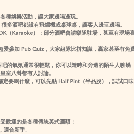
供各種娛樂活動，讓大家邊喝邊玩。
：很多酒吧都設有飛鏢機或桌球桌，讓客人邊玩邊喝。
OK（Karaoke）
：部分酒吧會請樂隊駐場，甚至有現場
超愛參加 
Pub Quiz
，大家組隊比拼知識，贏家甚至有免
酒吧的氣氛通常很輕鬆，你可以隨時和旁邊的陌生人聊幾
連皇室八卦都有人討論。
確定要喝什麼，可以先點 
Half Pint（半品脫）
，試試口味
正受歡迎的是各種傳統英式酒類：
，適合新手。