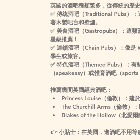
英國的酒吧種類繁多，從傳統的歷
✅ 
傳統酒吧（Traditional Pubs）
：
著木製吧台和壁爐。
✅ 
美食酒吧（Gastropubs）
：這類
星級推薦！
✅ 
連鎖酒吧（Chain Pubs）
：像是 
學生或旅客。
✅ 
特色酒吧（Themed Pubs）
：有
（speakeasy）或體育酒吧（sports 
推薦幾間英國經典酒吧：
Princess Louise（倫敦）
：建於
The Churchill Arms（倫敦）
：
Blakes of the Hollow（北愛
👉 
小貼士
：在英國，進酒吧不用等