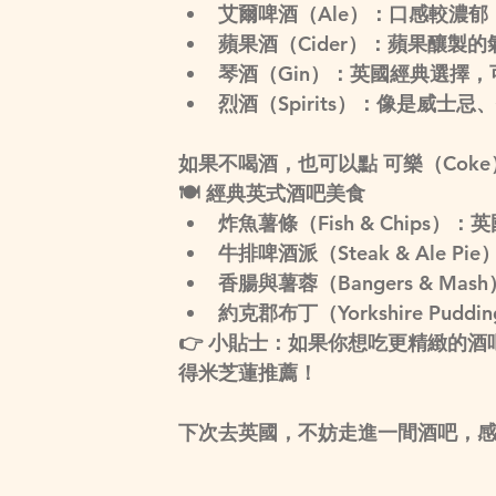
艾爾啤酒（Ale）
：口感較濃郁
蘋果
酒（Cider）
：蘋果釀製的
琴酒（Gin）
：英國經典選擇，可以
烈酒（Spirits）
：像是威士忌、
如果不喝酒，也可以點 
可樂（Coke）
🍽
 經典英式酒吧美食
炸魚薯條（Fish & Chips）
：英
牛排啤酒派（Steak & Ale Pie
香腸與薯蓉（Bangers & Mash
約克郡布丁（Yorkshire Puddi
👉 
小貼士
：如果你想吃更精緻的酒
得米芝蓮推薦！
下次去英國，不妨走進一間酒吧，感