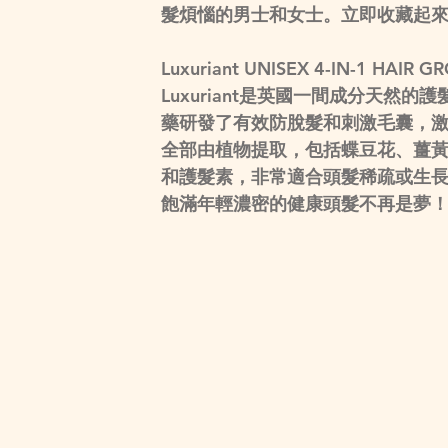
髮煩惱的男士和女士。立即收藏起
Luxuriant UNISEX 4-IN-1 HAIR 
Luxuriant是英國一間成分天
藥研發了有效防脫髮和刺激毛囊，激
全部由植物提取，包括蝶豆花、薑
和護髮素，非常適合頭髮稀疏或生
飽滿年輕濃密的健康頭髮不再是夢！連Eve