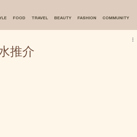
YLE
FOOD
TRAVEL
BEAUTY
FASHION
COMMUNITY
水推介