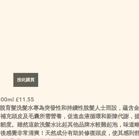
按此購買
200ml 
£11.55
ane防脫育髮洗髮水專為突發性和持續性脫髮人士而設，蘊含
，補充頭皮及毛囊所需營養，促進血液循環和新陳代謝，
髮韌度。雖然這款洗髮水比起其他品牌水較難起泡，味道
用後感覺非常清爽！天然成分有助於修復頭皮，使其感到