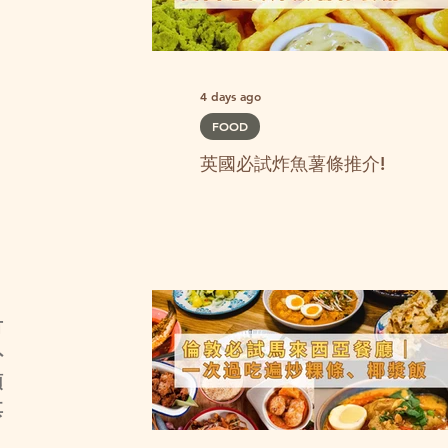
4 days ago
FOOD
英國必試炸魚薯條推介!
有
外
頭
其