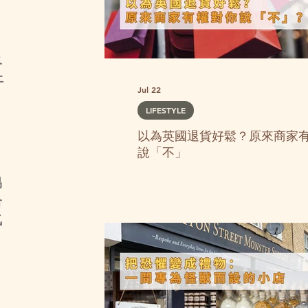
及
上
Jul 22
LIFESTYLE
以為英國退貨好鬆？原來商家
說「不」
易
合
氣