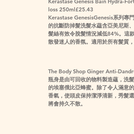
Kerastase Genesis Bain Hydra-Forti
loss 250ml
£25.43
Kerastase GenesisGen
的抗斷防掉髮洗髮水藴含亞美尼斯
髮絲有效令脫髮情況減低84%。這
散發迷人的香氛。適用於所有髮質
The Body Shop Ginger Anti-Dand
瓶身是由可回收的物料製造蘊，洗
的埃塞俄比亞蜂蜜。除了令人滿意
香氣，使頭皮保持潔淨清新，秀髮
將會持久不散。