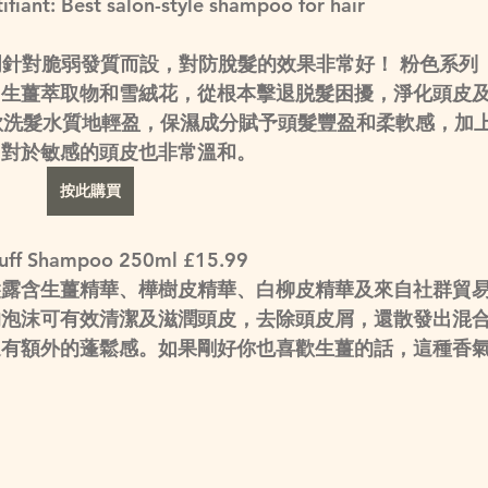
fiant: Best salon-style shampoo for hair 
esis系列專門針對脆弱發質而設，對防脫髮的效果非常好！ 粉色系列
、生薑萃取物和雪絨花，從根本擊退脱髮困擾，淨化頭皮
款洗髮水質地輕盈，保濕成分賦予頭髮豐盈和柔軟感，加
，對於敏感的頭皮也非常溫和。
按此購買
ruff Shampoo 250ml £15.99
髮露含生薑精華、樺樹皮精華、白柳皮精華及來自社群貿
的泡沫可有效清潔及滋潤頭皮，去除頭皮屑，還散發出混
還有額外的蓬鬆感。如果剛好你也喜歡生薑的話，這種香