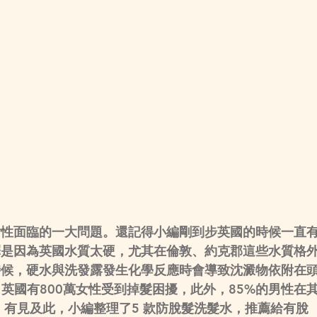
女性面臨的一大問題。還記得小編剛到步英國的時候一直
釋是因為英國水質太硬，尤其在倫敦、約克郡這些水質格
時候，硬水與洗發露發生化學反應時會導致沈澱物依附在
英國有800萬女性受到掉髮困擾，此外，85%的男性在
 有見及此，小編整理了5 款防脫髮洗髮水，推薦給有脫