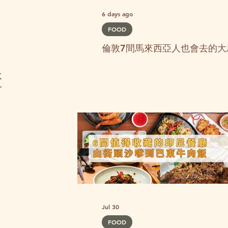
6 days ago
FOOD
倫敦7間馬來西亞人也會去的大
水
有
Jul 30
FOOD