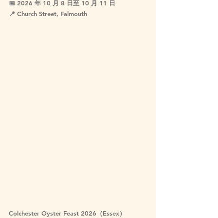
📅 
2026 年 10 月 8 日至 10 月 11 日
📍 Church Street, Falmouth
Colchester Oyster Feast 2026（Essex）