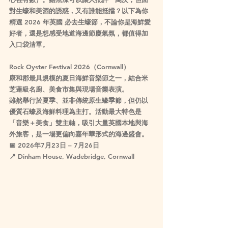
對生蠔和美酒的誘惑，又有誰能抵擋？以下為你
精選 
2026 年英國 必去生蠔節
，不論你是海鮮愛
好者，還是想感受地道海邊節慶氣氛，都值得加
入口袋清單。
Rock Oyster Festival 2026（Cornwall）
康和郡最具規模的夏日海鮮音樂節之一，結合米
芝蓮級名廚、美食市集與現場音樂表演。
雖然舉行於夏季、並非傳統原生蠔季節，但仍以
優質石蠔及海鮮料理為主打。活動最大特色是
「音樂＋美食」雙主軸，吸引大量英國本地與海
外旅客，是一場更偏向嘉年華形式的海邊盛會。
📅 
2026年7月23日 – 7月26日
📍 Dinham House, Wadebridge, Cornwall