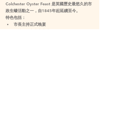
Colchester Oyster Feast 是英國歷史最悠久的市
政生蠔活動之一，自1845年起延續至今。
特色包括：
市長主持正式晚宴
邀請政要與嘉賓出席
城市連續數週慶祝活動
相比海邊嘉年華，這裡更偏向正式晚宴與城市儀
式感。
📅 
2026年10月30日（傳統為10月最後一個星期
五）
📍 Moot Hall, Colchester
專業吃貨筆記
原生蠔 vs 石蠔
原生蠔（Native）：9月起進入最佳季節，味
道濃郁、口感細緻
石蠔（Rock）：全年可食用，肉質較爽脆、
產量穩定