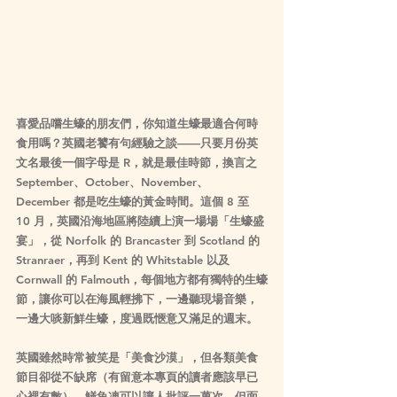
喜愛品嚐生蠔的朋友們，你知道生蠔最適合何時
食用嗎？英國老饕有句經驗之談——只要月份英
文名最後一個字母是 
R
，就是最佳時節，換言之 
September、October、November、
December
 都是吃生蠔的黃金時間。這個 8 至 
10 月，英國沿海地區將陸續上演一場場「生蠔盛
宴」，從 
Norfolk 的 Brancaster
 到 
Scotland 的 
Stranraer
，再到 
Kent 的 Whitstable
 以及 
Cornwall 的 Falmouth
，每個地方都有獨特的生蠔
節，讓你可以在海風輕拂下，一邊聽現場音樂，
一邊大啖新鮮生蠔，度過既愜意又滿足的週末。
英國雖然時常被笑是「美食沙漠」，但各類美食
節目卻從不缺席（有留意本專頁的讀者應該早已
心裡有數）。鱔魚凍可以讓人批評一萬次，但面