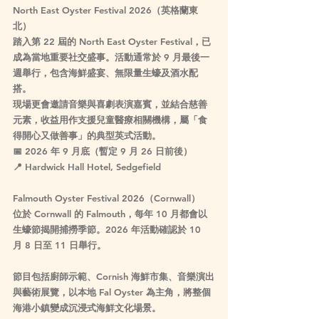
North East Oyster Festival 2026（英格蘭東
北）
踏入第 22 屆的 North East Oyster Festival，已
成為當地重要社交盛事。活動通常於 9 月最後一
週舉行，包含海鮮盛宴、無限量生蠔及酒水配
搭。
現場更會邀請音樂與喜劇表演嘉賓，並結合慈善
元素，收益用作支援兒童醫療相關機構，屬「食
得開心又做善事」的典型英式活動。
📅 
2026 年 9 月底（暫定 9 月 26 日前後）
📍 Hardwick Hall Hotel, Sedgefield
Falmouth Oyster Festival 2026（Cornwall）
位於 Cornwall 的 Falmouth，每年 10 月都會以
生蠔節揭開捕撈季節。2026 年活動確認於 
10 
月 8 日至 11 日舉行
。
節目包括廚師示範、Cornish 海鮮市集、音樂演出
與藝術展覽，以本地 Fal Oyster 為主角，將整個
海港小鎮變成沉浸式海鮮文化場景。