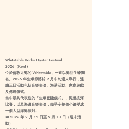
Whitstable Rocks Oyster Festival 
2026（Kent）
位於倫敦近郊的 Whitstable，一直以鮮甜生蠔聞
名。2026 年生蠔節將於 9 月中旬週末舉行，連
續三日活動包括音樂表演、海港活動、家庭遊戲
及傳統儀式。
當中最具代表性的「生蠔登陸儀式」、泥漿拔河
比賽，以及海邊音樂表演，幾乎令整個小鎮變成
一個大型海鮮派對。
📅 
2026 年 9 月 11 日至 9 月 13 日
（週末活
動）