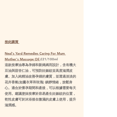
按此購買 
Neal's Yard Remedies Caring For Mum 
Mother's Massage Oil 
£21/100ml
這款按摩油專為孕婦和新媽媽而設計，含有機大
豆油與甜杏仁油，可預防妊娠紋並高度滋潤皮
膚。加入純精油改善孕婦的膚質，並透過淡淡的
花卉香氣(如薰衣草和玫瑰) 鎮靜情緒，放鬆身
心。適合於懷孕期間和產後，可以根據需要每天
使用。建議塗抹按摩於容易產生妊娠紋的位置，
乾性皮膚可於沐浴後在微濕的皮膚上使用，提升
滋潤感。