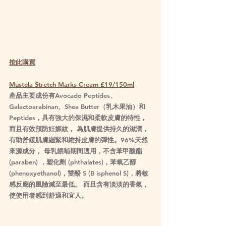
按此購買
Mustela Stretch Marks Cream £19/150ml
產品主要成份有Avocado Peptides、
Galactoarabinan、Shea Butter（乳木果油）和
Peptides，具有強大的保濕和柔軟皮膚的特性， 
而且有效預防妊娠紋， 為肌膚提供持久的滋潤，
有助舒緩肌膚繃緊和維持皮膚的彈性。96%天然
來源成分， 母乳餵哺期間適用，不含苯甲酸酯 
(paraben) ，塑化劑 (phthalates)，苯氧乙醇 
(phenoxyethanol)，雙酚 S (B isphenol S)，將敏
感反應的風險減至最低。 而且含有淡淡的香氣，
使使用者感到舒適和宜人。