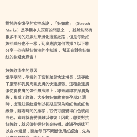
對於許多懷孕的女性來說，「妊娠紋」（Stretch 
Marks）是孕期令人頭痛的問題之一。雖然坊間有
很多不同的妊娠油來淡化這些紋路，但是每款妊
娠油成分也不一樣，到底應該如何選擇？以下將
分享一些有關妊娠油的小知識， 幫正在對抗妊娠
紋的你避免踩雷！
妊娠紋產生的原因
懷孕期間，孕婦的子宮和胎兒快速增長，這導致
了腹部和乳房周圍皮膚的快速擴張。這種急速擴
張使得皮膚的彈性無法跟上，導致組織在深層撕
裂，形成了紋路。大多數妊娠紋會在孕期24週
時，出現妊娠紋通常以初期呈現為粉紅色或紅色
線條，隨著時間的推移，它們可能變得白色或銀
白色。這時就會變得難以修復！因此，想要對抗
妊娠紋，就必須把握好黃金時機。建議孕媽咪可
以自20週起，開始每日不間斷使用妊娠油，先為