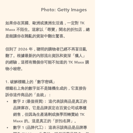
Photo: Getty Images  
如果你在英國、歐洲或澳洲生活過，一定對 
TK 
Maxx
 不陌生。這家以「尋寶」聞名的折扣店，總
是能讓你在雜亂的貨架中翻出驚喜。
但到了 2026 年，聰明的購物者已經不再盲目亂
翻了。根據最新的內部流出資訊和資深「獵人」
的經驗，這裡有幾個你可能不知道的 TK Maxx 購
物小秘密。
1. 破解標籤上的「數字密碼」
標籤右上角的數字並不是隨機生成的，它直接告
訴你這件商品的「血統」：
數字 2 (最值得買)：
 這代表該商品是
真正的
品牌庫存
。它是品牌原定在百貨公司或專櫃
銷售，但因為生產過剩或換季而轉賣給 TK 
Maxx 的。這是真正的「折扣名牌」。
數字 1 (品牌代工)：
 這表示該商品是品牌
專