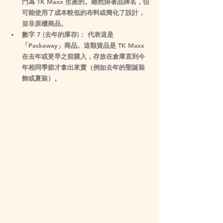
門為 TK Maxx 生產
的。雖然掛著品牌名，但
可能使用了成本較低的布料或簡化了設計，
並非原櫃商品。
數字 7 (去年的庫存)：
 代表這是
「Packaway」商品。這類貨品是 TK Maxx 
在去年或更早之前購入，存放在倉庫直到今
年相同季節才拿出來賣（例如去年的聖誕裝
飾或夏裝）。