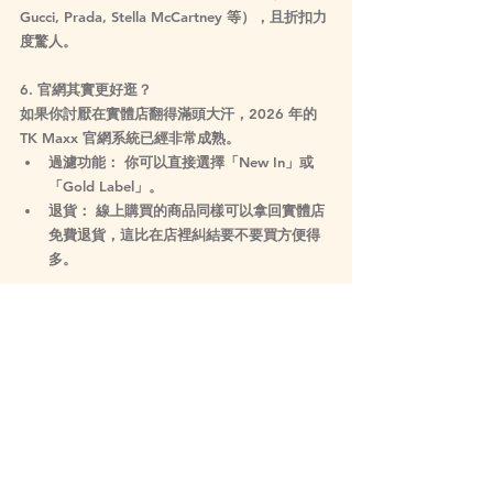
Gucci, Prada, Stella McCartney 等），且折扣力
度驚人。
6. 官網其實更好逛？
如果你討厭在實體店翻得滿頭大汗，2026 年的 
TK Maxx 官網系統已經非常成熟。
過濾功能：
 你可以直接選擇「New In」或
「Gold Label」。
退貨：
 線上購買的商品同樣可以拿回實體店
免費退貨，這比在店裡糾結要不要買方便得
多。
在結帳前，記得再次檢查商品是否有破損。因為 
TK Maxx 的衣服常被反覆試穿，
鈕扣鬆脫或輕微
污跡
是很常見的。如果發現了小瑕疵，你可以禮
貌地詢問店員是否能給予額外的 
10% 左右的折
扣
，通常經理是有權限同意的。
想掌握更多英國生活、文化和活動打卡資訊？記
得在 IG、Threads 和 Facebook 上 
追