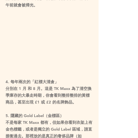
午前就會被掃光。
4. 每年兩次的「紅標大清倉」
分別在 
1 月
 和 
8 月
。這是 TK Maxx 為了清空換
季庫存的大暴走時期，你會看到整排整排的黃標
商品，甚至出現 £1 或 £2 的名牌飾品。
5. 隱藏的 Gold Label（金標區）
不是每家 TK Maxx 都有，但如果你看到衣架上有
金色標籤，或者是獨立的 
Gold Label
 區域，請直
接衝過去。那裡放的是真正的奢侈品牌（如 