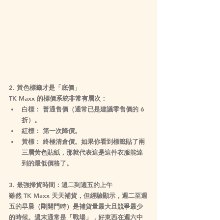
2. 黃色標籤才是「底價」
TK Maxx 的標價系統非常有層次：
白標：
 普通售價（通常已是建議零售價的 6 
折）。
紅標：
 第一次降價。
黃標：
終極清倉價
。如果你看到標籤貼了兩
三層黃色貼紙，那就代表這是這件衣服能達
到的最低價格了。
3. 最強掃貨時間：週二到週五的上午
雖然 TK Maxx 天天補貨，但經驗顯示，
週二至週
五的早晨
（剛開門時）是補貨量最大且競爭最少
的時候。週末通常是「戰場」，好東西在週六中