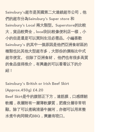
Sainsbury's超市是英國第二大連鎖超市公司，他
們的超市分為Sainsbury’s Super store 和
Sainsbury’s Local 兩大類型。Superstore的比較
大，貨品較齊全，local則比較像便利店一樣，小
小的但是還是可以買到生活必需品。小編喜歡
Sainsbury's 的其中一個原因是他們亞洲食材區的
種類也比其他大型超市多，大部份的價格比中式
超市便宜。 但除了亞洲食材， 他們也有很多高質
的食品值得推介，有興趣的可以看看以下的介
紹！
Sainsbury's British or Irish Beef Skirt 
(Approx.450g) £4.20
Beef Skirt是牛的腹部正下方，連筋膜，口感煙韌
軟糯，表層附有一層薄軟膠質，肥瘦分層非常明
顯。除了可以煮碗清湯牛腩河，亦都可以用來整
水煮牛肉同韓式BBQ，爽嫩有咬口。