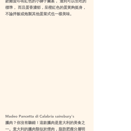
款雞蛋印有紅色的小獅子圖案， 達到可以生吃的
標準， 而且蛋香濃郁，呈橙紅色的蛋黃夠挺身， 
不論拌飯或炮製其他蛋菜式也一樣美味。
Madeo Pancetta di Calabria sainsbury's
臘肉？你沒有聽錯！這款臘肉是意大利的美食之
一。意大利的臘肉類似於煙肉，脂肪肥瘦分層明