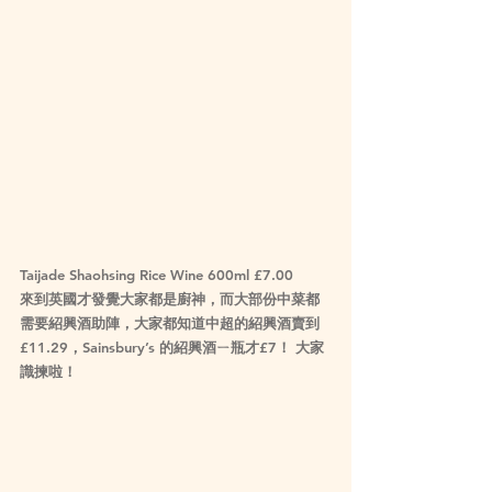
Taijade Shaohsing Rice Wine 600ml £7.00
來到英國才發覺大家都是廚神，而大部份中菜都
需要紹興酒助陣，大家都知道中超的紹興酒賣到
£11.29，Sainsbury’s 的紹興酒ㄧ瓶才£7！ 大家
識揀啦！