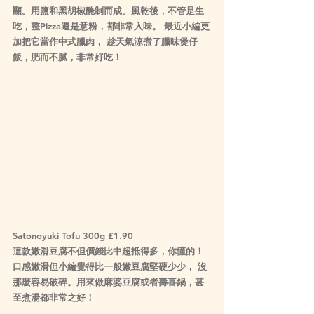
顯。用鹽和黑胡椒醃制而成。風乾後，不管是生
吃，整Pizza還是意粉，都非常入味。 最近小編更
加把它當作中式臘肉， 趁天氣涼煮了臘味煲仔
飯，肥而不膩，非常好吃！
Satonoyuki Tofu 300g £1.90
這款嫩滑豆腐不但價錢比中超抵得多，你懂的！ 
口感嫩滑但小編覺得比一般嫩豆腐堅硬少少， 沒
那麼容易破碎。用來做麻婆豆腐或者壽喜鍋，甚
至煮湯都非常之好！