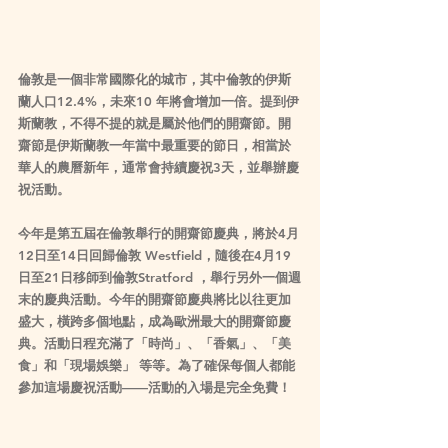
倫敦是一個非常國際化的城市，其中倫敦的伊斯
蘭人口12.4%，未來10 年將會增加一倍。提到伊
斯蘭教，不得不提的就是屬於他們的開齋節。開
齋節是伊斯蘭教一年當中最重要的節日，相當於
華人的農曆新年，通常會持續慶祝3天，並舉辦慶
祝活動。
今年是第五屆在倫敦舉行的開齋節慶典，將於4月
12日至14日回歸倫敦 Westfield，隨後在4月19
日至21日移師到倫敦Stratford ，舉行另外一個週
末的慶典活動。今年的開齋節慶典將比以往更加
盛大，橫跨多個地點，成為歐洲最大的開齋節慶
典。活動日程充滿了「時尚」、「香氣」、「美
食」和「現場娛樂」 等等。為了確保每個人都能
參加這場慶祝活動——活動的入場是完全免費！