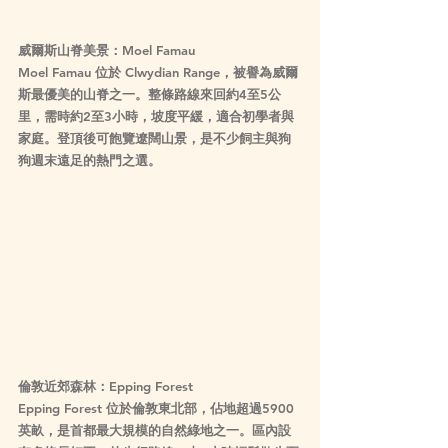
威爾斯山脊美景：Moel Famau
Moel Famau 位於 Clwydian Range，被譽為威爾
斯最優美的山脊之一。整條路線來回約4至5公
里，需時約2至3小時，坡度平緩，適合初學者與
家庭。登頂後可飽覽遼闊山景，是不少飼主與狗
狗週末遠足的熱門之選。
倫敦近郊森林：Epping Forest
Epping Forest 位於倫敦東北部，佔地超過5900
英畝，是首都最大規模的自然綠地之一。區內設