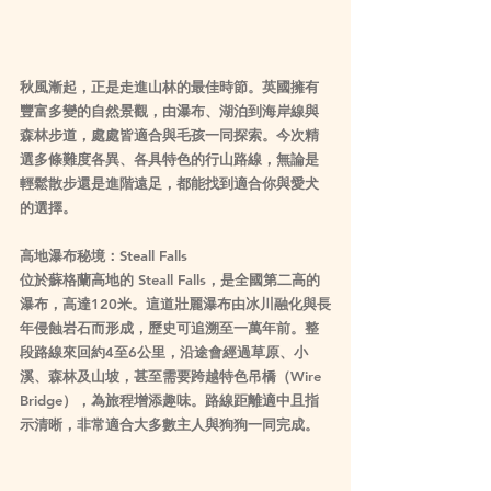
秋風漸起，正是走進山林的最佳時節。英國擁有
豐富多變的自然景觀，由瀑布、湖泊到海岸線與
森林步道，處處皆適合與毛孩一同探索。今次精
選多條難度各異、各具特色的行山路線，無論是
輕鬆散步還是進階遠足，都能找到適合你與愛犬
的選擇。
高地瀑布秘境：Steall Falls
位於蘇格蘭高地的 Steall Falls，是全國第二高的
瀑布，高達120米。這道壯麗瀑布由冰川融化與長
年侵蝕岩石而形成，歷史可追溯至一萬年前。整
段路線來回約4至6公里，沿途會經過草原、小
溪、森林及山坡，甚至需要跨越特色吊橋（Wire 
Bridge），為旅程增添趣味。路線距離適中且指
示清晰，非常適合大多數主人與狗狗一同完成。