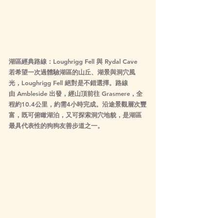
湖區經典路線：Loughrigg Fell 與 Rydal Cave
若希望一次過體驗湖區的山丘、湖景與洞穴風
光，Loughrigg Fell 絕對是不錯選擇。路線
由 Ambleside 出發，經山頂前往 Grasmere，全
程約10.4公里，約需4小時完成。沿途景觀層次豐
富，既可俯瞰湖泊，又可探索洞穴地貌，是湖區
最具代表性的狗狗友善步道之一。