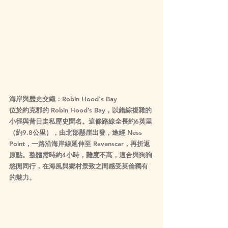
海岸與歷史交織：Robin Hood's Bay
位於約克郡的 Robin Hood’s Bay，以錯綜複雜的
小徑與昔日走私歷史聞名。這條路線全長約6英里
（約9.8公里），由北部懸崖出發，途經 Ness 
Point，一路沿海岸線延伸至 Ravenscar，再折返
原點。整體需時約4小時，難度不高，適合與狗狗
悠閒同行，在海風與鄉村景致之間感受英倫獨有
的魅力。