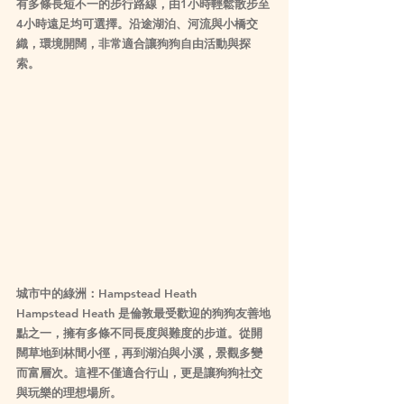
有多條長短不一的步行路線，由1小時輕鬆散步至
4小時遠足均可選擇。沿途湖泊、河流與小橋交
織，環境開闊，非常適合讓狗狗自由活動與探
索。
城市中的綠洲：Hampstead Heath
Hampstead Heath 是倫敦最受歡迎的狗狗友善地
點之一，擁有多條不同長度與難度的步道。從開
闊草地到林間小徑，再到湖泊與小溪，景觀多變
而富層次。這裡不僅適合行山，更是讓狗狗社交
與玩樂的理想場所。