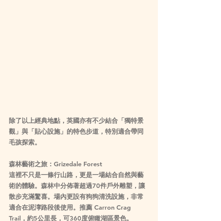
除了以上經典地點，英國亦有不少結合「獨特景
觀」與「貼心設施」的特色步道，特別適合帶同
毛孩探索。
森林藝術之旅：Grizedale Forest
這裡不只是一條行山路，更是一場結合自然與藝
術的體驗。森林中分佈著超過70件戶外雕塑，讓
散步充滿驚喜。場內更設有狗狗清洗設施，非常
適合在泥濘路段後使用。推薦 Carron Crag 
Trail，約5公里長，可360度俯瞰湖區景色。