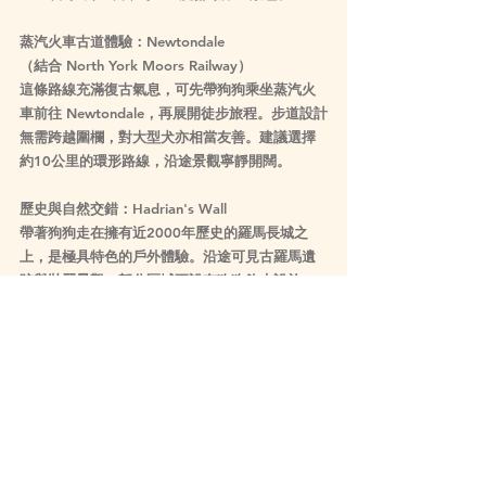
蒸汽火車古道體驗：Newtondale
（結合 North York Moors Railway）
這條路線充滿復古氣息，可先帶狗狗乘坐蒸汽火
車前往 Newtondale，再展開徒步旅程。步道設計
無需跨越圍欄，對大型犬亦相當友善。建議選擇
約10公里的環形路線，沿途景觀寧靜開闊。
歷史與自然交錯：Hadrian's Wall
帶著狗狗走在擁有近2000年歷史的羅馬長城之
上，是極具特色的戶外體驗。沿途可見古羅馬遺
跡與壯麗景觀，部分區域更設有狗狗飲水設施。
Sycamore Gap 一帶尤具代表性。
森林瀑布療癒路線：Dog Falls
位於 Glen Affric 的 Dog Falls，被譽為蘇格蘭最
美山谷之一。步道沿溪流延伸，環境寧靜原始，
非常適合喜歡玩水的狗狗。3公里環形路線坡度平
緩，適合不同體能。