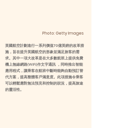
Photo: Getty Images   
英國航空計劃進行一系列價值70億英鎊的改革措
施，旨在提升英國航空的形象並滿足旅客的需
求。其中一項大改革是在大多數航班上提供免費
機上無線網路(WiFi)作文字通訊 ，同時推出智能
應用程式，讓乘客在航班中斷時能夠自動預訂替
代方案，提高整體客戶滿意度。此項措施令乘客
可以輕鬆應對無法預見和控制的狀況，提高旅途
的靈活性。