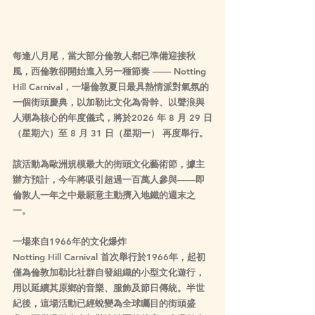
每逢八月尾，當大部分倫敦人都已準備迎接秋
風，西倫敦卻開始進入另一種節奏 —— 
Notting 
Hill Carnival
，一場倫敦夏日最具熱情派對氣氛的
一個街頭慶典，以加勒比文化為骨幹、以聲浪與
人潮為核心的年度儀式，將於
2026 年 8 月 29 日
（星期六）至 8 月 31 日（星期一）
 再度舉行。
該活動為歐洲規模最大的街頭文化藝術節，據主
辦方預計，今年將吸引超過一百萬人參與——即
倫敦人一年之中最願意主動擠入地鐵的週末之
一。
一場來自1966年的文化爆炸
Notting Hill Carnival 首次舉行於1966年，起初
僅為倫敦加勒比社群自發組織的小型文化遊行，
用以延續其原鄉的音樂、服飾及節日傳統。半世
紀後，這場活動已經蛻變為全球矚目的街頭盛