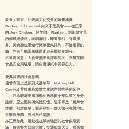
飲食：辣香、油煙與文化交會的味覺地圖
Notting Hill Carnival 向來不乏美食——從正宗
的 Jerk Chicken、烤羊肉、Plantain，到街頭常見
的炸雞與燒烤，琳瑯滿目，味道濃烈，香氣撲
鼻。美食攤位沿遊行路線密集排列，不論是否飢
餓，均有可能因氣味而走進異國飲食旅程。
不過需留意：大會並無美食評鑑制度，亦無英國
食品安全局駐場，請自備濕紙巾與容忍力。
慶典背後的社會意義
儘管表面上是派對式嘉年華，Notting Hill 
Carnival 背後實為族群文化認同與抗爭的延伸
——它承載著英國加勒比族群數十年以來的身分
建構、歷史壓抑與集體記憶。這不單是「跳舞食
炸雞」那麼簡單，而是關於一群人如何在異地以
音樂與身體，說出自己是誰。
亦正因如此，活動往往帶有強烈的社會象徵意
涵，儘管警力如臨大敵，交通如臨大災，居民如