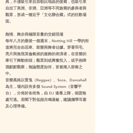
典，不僅吸引來自加勒比地區的後裔，也吸引來
自拉丁美洲、非洲、亞洲等不同族裔的參與者與
觀眾，形成一種近乎「文化聯合國」式的狂歡場
面。
熱情、舞步與極限音量的交錯現場
每年八月的最後一個週末，Notting Hill 一帶的街
道將完全由花車、鼓樂與舞者佔據。穿著羽毛、
亮片與無視英倫氣候的服飾的表演者，在音樂的
牽引下舞動街頭；觀眾則或興奮投入，或手抱啤
酒默默觀察，無論態度如何，皆被捲入節奏之
中。
音樂風格以雷鬼（Reggae）、Soca、Dancehall 
為主，場內設有多個 Sound System（音響平
台），分佈於各街角，由 DJ 連番上陣，保證無
處可逃。若閣下對低頻共鳴過敏，建議攜帶耳塞
及心理準備。