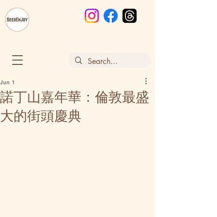
Jun 1
諾丁山嘉年華：倫敦最盛
大的街頭慶典