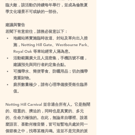
臨大敵，該活動仍持續每年舉行，並成為倫敦夏
季文化場景不可或缺的一部份。
建議與警告
若閣下有意前往，請務必留意以下：
地鐵站將實施臨時改道、封站及單向出入措
施，Notting Hill Gate、Westbourne Park、
Royal Oak 等車站經常人滿為患。
活動範圍廣大且人流密集，手機訊號不穩，
建議預先與同行者約定集合點。
可攜帶水、簡便零食、防曬用品；切勿攜帶
貴重財物。
廁所數量極少，請有心理準備接受衛生臨界
值。
Notting Hill Carnival 並非適合所有人。它是熱鬧
的、喧囂的、擠迫的，同時也是真實的、多元
的、生命力極強的。在此，無論來自哪裡、說甚
麼語言、喜歡何種音樂，皆可短暫地共處於同一
個節奏之中，找尋某種共鳴。這並不是完美的派