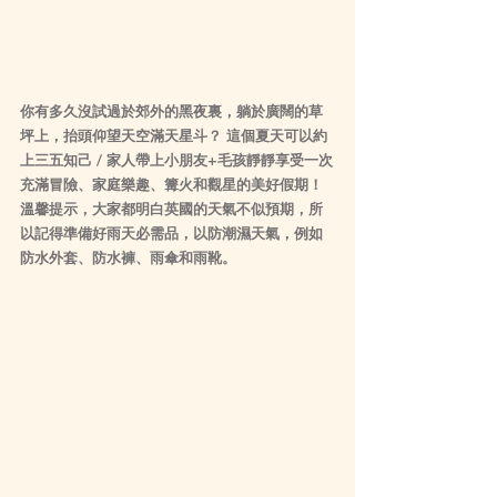
你有多久沒試過於郊外的黑夜裏，躺於廣闊的草
坪上，抬頭仰望天空滿天星斗？ 這個夏天可以約
上三五知己 / 家人帶上小朋友+毛孩靜靜享受一次
充滿冒險、家庭樂趣、篝火和觀星的美好假期！
溫馨提示，大家都明白英國的天氣不似預期，所
以記得準備好雨天必需品，以防潮濕天氣，例如
防水外套、防水褲、雨傘和雨靴。