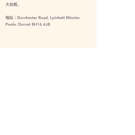
大自然。
地址：Dorchester Road, Lytchett Minster, 
Poole, Dorset BH16 6JB
Burnbake Forest Lodges & Campsite, Dorset
South West Burnbake 被海灘和海岸線包圍的營
地。營地有廁所/淋浴設施、嬰兒換衣區、洗滌水
槽和冷凍冰塊租賃。小朋友可以享受冒險遊樂
區，或在周圍的樹林中玩耍幾個小時。晚上躺在
海蝕平台上觀星賞月，別有一番風味！