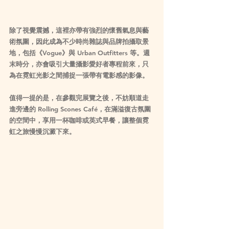
除了視覺震撼，這裡亦帶有強烈的懷舊氣息與藝
術氛圍，因此成為不少時尚雜誌與品牌拍攝取景
地，包括《Vogue》與 Urban Outfitters 等。週
末時分，亦會吸引大量攝影愛好者專程前來，只
為在霓虹光影之間捕捉一張帶有電影感的影像。
值得一提的是，在參觀完展覽之後，不妨順道走
進旁邊的 Rolling Scones Café，在滿溢復古氛圍
的空間中，享用一杯咖啡或英式早餐，讓整個霓
虹之旅慢慢沉澱下來。