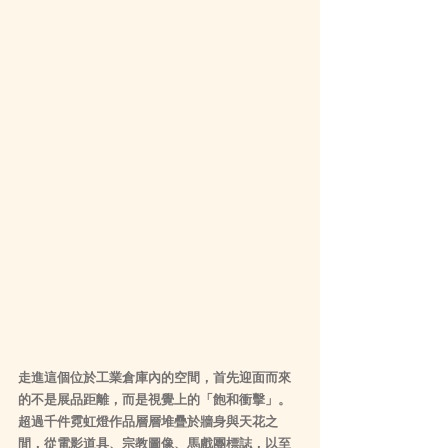
走進這個位於工業倉庫內的空間，首先迎面而來
的不是展品距離，而是視覺上的「飽和衝擊」。
超過千件霓虹燈作品層層堆疊於牆身與天花之
間，從電影道具、宗教圖像、馬戲團標誌，以至