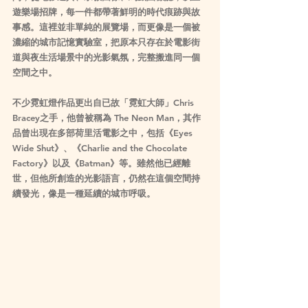
遊樂場招牌，每一件都帶著鮮明的時代痕跡與故
事感。這裡並非單純的展覽場，而更像是一個被
濃縮的城市記憶實驗室，把原本只存在於電影街
道與夜生活場景中的光影氣氛，完整搬進同一個
空間之中。
不少霓虹燈作品更出自已故「霓虹大師」Chris 
Bracey之手，他曾被稱為 The Neon Man，其作
品曾出現在多部荷里活電影之中，包括《Eyes 
Wide Shut》、《Charlie and the Chocolate 
Factory》以及《Batman》等。雖然他已經離
世，但他所創造的光影語言，仍然在這個空間持
續發光，像是一種延續的城市呼吸。