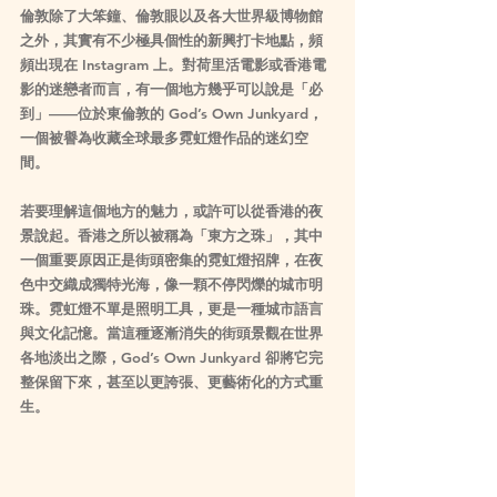
倫敦除了大笨鐘、倫敦眼以及各大世界級博物館
之外，其實有不少極具個性的新興打卡地點，頻
頻出現在 Instagram 上。對荷里活電影或香港電
影的迷戀者而言，有一個地方幾乎可以說是「必
到」——位於東倫敦的 God’s Own Junkyard，
一個被譽為收藏全球最多霓虹燈作品的迷幻空
間。
若要理解這個地方的魅力，或許可以從香港的夜
景說起。香港之所以被稱為「東方之珠」，其中
一個重要原因正是街頭密集的霓虹燈招牌，在夜
色中交織成獨特光海，像一顆不停閃爍的城市明
珠。霓虹燈不單是照明工具，更是一種城市語言
與文化記憶。當這種逐漸消失的街頭景觀在世界
各地淡出之際，God’s Own Junkyard 卻將它完
整保留下來，甚至以更誇張、更藝術化的方式重
生。