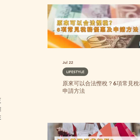
Jul 22
LIFESTYLE
原來可以合法慳稅？6項常見稅
申請方法
更
雖
在