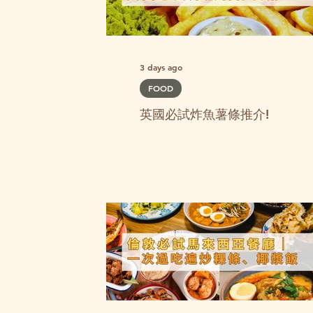
3 days ago
FOOD
英國必試炸魚薯條推介!