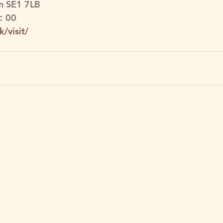
n SE1 7LB
：00
/visit/