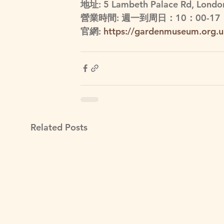
地址: 5 Lambeth Palace Rd, Londo
營業時間: 週一到周日：10：00-17
官網: 
https://gardenmuseum.org.uk
Related Posts