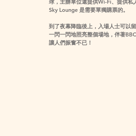
球，主辦單位還提供Wi-Fi、提
Sky Lounge 是需要單獨購票的。
到了夜幕降臨後上，入場人士可以
一閃一閃地照亮整個場地，伴著BBC R
讓人們振奮不已！