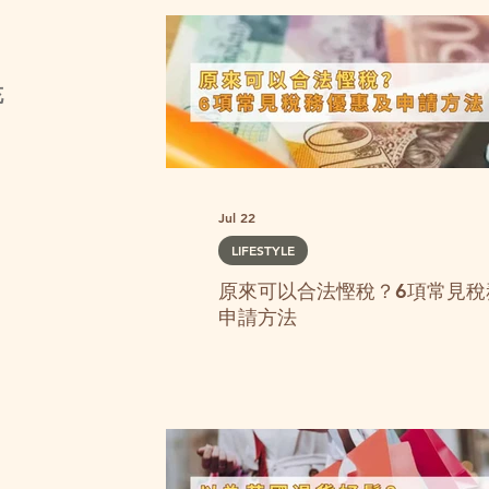
充
Jul 22
LIFESTYLE
原來可以合法慳稅？6項常見稅
申請方法