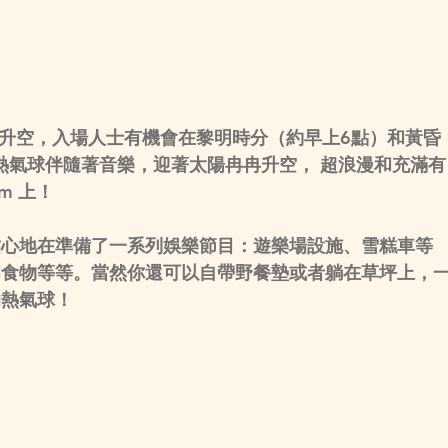
球升空，入場人士有機會在黎明時分（約早上6點）和黃昏
個熱氣球伴隨著音樂，迎著太陽冉冉升空， 超浪漫和充滿有
m 上！
貼心地在準備了一系列娛樂節目：遊樂場設施、雪糕車等
和食物等等。當然你還可以自帶野餐墊或者躺在草坪上，
的熱氣球！