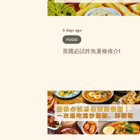
3 days ago
FOOD
英國必試炸魚薯條推介!