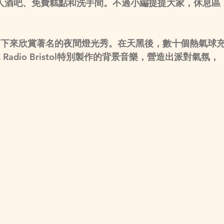
供私人酒吧、免費糕點和洗手間。不過小編提提大家，休息區
留下來欣賞著名的夜間燈光秀。在天黑後，數十個熱氣球
adio Bristol特別製作的背景音樂，營造出派對氣氛，