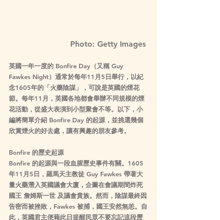
Photo: Getty Images 
英國一年一度的 
Bonfire Day
（又稱 
Guy 
Fawkes Night
）通常於每年11月5日舉行，以紀
念1605年的「火藥陰謀」，可說是英國的煙花
節。每年11月，英國各地都會舉辦不同規模的煙
花活動，從盛大表演到小型聚會不等。以下，小
編將簡單介紹 
Bonfire Day
 的起源，並挑選幾個
欣賞煙火的好去處，讓有興趣的朋友參考。
Bonfire 的歷史起源
Bonfire 的起源與一段血腥歷史事件有關。1605
年11月5日，羅馬天主教徒 
Guy Fawkes
 帶著大
量火藥潛入英國議會大廈，企圖在會議期間炸死
國王 
詹姆斯一世
 及議會貴族。然而，陰謀最終因
告密而被挫敗，Fawkes 被捕，國王安然無恙。自
此，英國君主便藉此日提醒民眾不要忘記這段歷