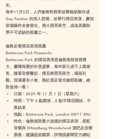
史。
每年11月5日，人們會將乾稻草或舊報紙製作成 
Guy Fawkes 的假人焚燒，並舉行煙花表演，慶祝
那場爆炸未曾發生。煙火照亮夜空，成為英國秋
季不可或缺的節慶之一。
倫敦必看煙花表演推薦
Battersea Park Fireworks
Battersea Park 的煙花表演是倫敦南部規模最
大、屢獲殊榮的年度盛事，每年吸引成千上萬遊
客。隨著音樂響起，煙花將照亮夜空，場面壯
觀。現場還有小食、熱紅酒及發光臉部彩繪，絕
對值得一看！
日期
：2025 年 11 月 1 日（星期六）
時間
：下午 6 點開放，8 點半煙花開始，午
夜結束
地點
：Battersea Park, London SW11 4NJ
特色
：倫敦南部最大規模的煙花表演，搭配
音樂與 WhizzBang Wonderland 酒吧及音樂
票務
：建議提前購票，詳情請參閱官方網站